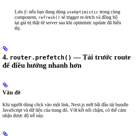
Lưu ý: nếu bạn đang dùng
trong cùng
useOptimistic
component,
sẽ trigger re-fetch và đồng bộ
refresh()
lại giá trị thật từ server sau khi optimistic update đã hiển
thị.
4.
— Tải trước route
router.prefetch()
để điều hướng nhanh hơn
Vấn đề
Khi người dùng click vào một link, Next.js mới bắt đầu tải bundle
JavaScript và dữ liệu của trang đó. Với kết nối chậm, có thể cảm
nhận được độ trễ này.