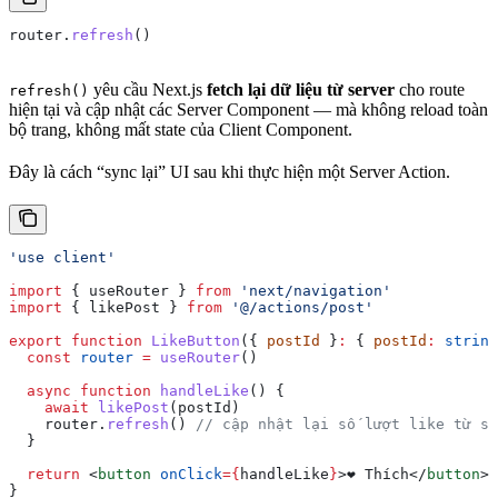
router
.
refresh
()
yêu cầu Next.js
fetch lại dữ liệu từ server
cho route
refresh()
hiện tại và cập nhật các Server Component — mà không reload toàn
bộ trang, không mất state của Client Component.
Đây là cách “sync lại” UI sau khi thực hiện một Server Action.
'use client'
import
 { 
useRouter
 } 
from
 'next/navigation'
import
 { 
likePost
 } 
from
 '@/actions/post'
export
 function
 LikeButton
({ 
postId
 }
:
 { 
postId
:
 string
  const
 router
 =
 useRouter
()
  async
 function
 handleLike
() {
    await
 likePost
(
postId
)
    router
.
refresh
() 
// cập nhật lại số lượt like từ se
  }
  return
 <
button
 onClick
=
{
handleLike
}
>
❤️ Thích
</
button
>
}