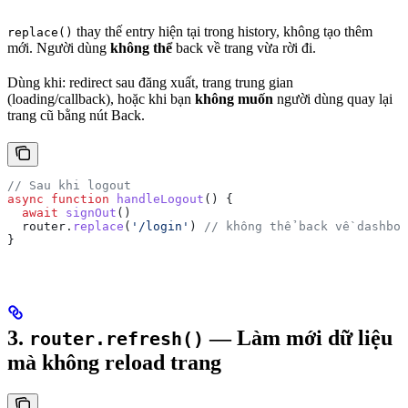
thay thế entry hiện tại trong history, không tạo thêm
replace()
mới. Người dùng
không thể
back về trang vừa rời đi.
Dùng khi: redirect sau đăng xuất, trang trung gian
(loading/callback), hoặc khi bạn
không muốn
người dùng quay lại
trang cũ bằng nút Back.
// Sau khi logout
async
 function
 handleLogout
() {
  await
 signOut
()
  router
.
replace
(
'/login'
) 
// không thể back về dashboa
}
3.
— Làm mới dữ liệu
router.refresh()
mà không reload trang