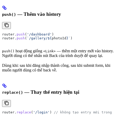
— Thêm vào history
push()
router
.
push
(
'/dashboard'
)
router
.
push
(
`/gallery/
${
photoId
}
`
)
hoạt động giống
— thêm một entry mới vào history.
push()
<Link>
Người dùng có thể nhấn nút Back của trình duyệt để quay lại.
Dùng khi: sau khi đăng nhập thành công, sau khi submit form, khi
muốn người dùng có thể back về.
— Thay thế entry hiện tại
replace()
router
.
replace
(
'/login'
) 
// không tạo entry mới trong h