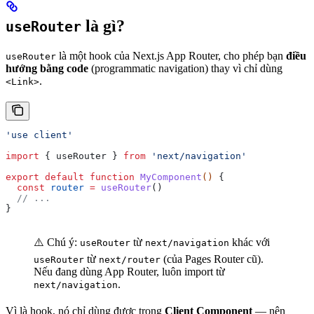
là gì?
useRouter
là một hook của Next.js App Router, cho phép bạn
điều
useRouter
hướng bằng code
(programmatic navigation) thay vì chỉ dùng
.
<Link>
'use client'
import
 { 
useRouter
 } 
from
 'next/navigation'
export
 default
 function
 MyComponent
() 
{
  const
 router
 =
 useRouter
()
  // ...
}
⚠️ Chú ý:
từ
khác với
useRouter
next/navigation
từ
(của Pages Router cũ).
useRouter
next/router
Nếu đang dùng App Router, luôn import từ
.
next/navigation
Vì là hook, nó chỉ dùng được trong
Client Component
— nên