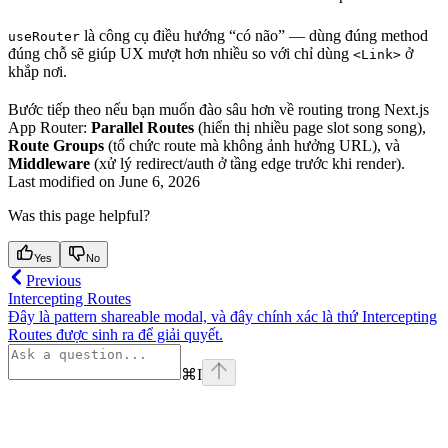
là công cụ điều hướng “có não” — dùng đúng method
useRouter
đúng chỗ sẽ giúp UX mượt hơn nhiều so với chỉ dùng
ở
<Link>
khắp nơi.
Bước tiếp theo nếu bạn muốn đào sâu hơn về routing trong Next.js
App Router:
Parallel Routes
(hiển thị nhiều page slot song song),
Route Groups
(tổ chức route mà không ảnh hưởng URL), và
Middleware
(xử lý redirect/auth ở tầng edge trước khi render).
Last modified on
June 6, 2026
Was this page helpful?
Yes
No
Previous
Intercepting Routes
Đây là pattern shareable modal, và đây chính xác là thứ Intercepting
Routes được sinh ra để giải quyết.
⌘
I