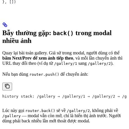
}, [])
Bẫy thường gặp:
trong modal
back()
nhiều ảnh
Quay lại bài toán gallery. Giả sử trong modal, người dùng có thể
bấm Next/Prev để xem ảnh tiếp theo
, và mỗi lần chuyển ảnh thì
URL thay đổi theo (ví dụ từ
sang
).
/gallery/1
/gallery/2
Nếu bạn dùng
để chuyển ảnh:
router.push()
history stack: /gallery → /gallery/1 → /gallery/2 → /ga
Lúc này gọi
sẽ về
, không phải về
router.back()
/gallery/2
— modal vẫn còn mở, chỉ là hiển thị ảnh trước. Người
/gallery
dùng phải back nhiều lần mới thoát được modal.