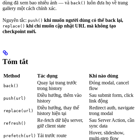
dùng đã xem bao nhiêu ảnh — và
luôn đưa họ về trang
back()
gallery một cách chính xác.
Nguyên tắc:
khi muốn người dùng có thể back lại,
push()
khi chỉ muốn cập nhật URL mà không tạo
replace()
checkpoint mới.
Tóm tắt
Method
Tác dụng
Khi nào dùng
Quay lại trang trước
Đóng modal, cancel
back()
trong history
flow
Điều hướng, thêm vào
Sau submit form, click
push(url)
history
link động
Điều hướng, thay thế
Redirect auth, navigate
replace(url)
history hiện tại
trong modal
Re-fetch dữ liệu server,
Sau Server Action, cần
refresh()
giữ client state
sync data
Hover, slideshow,
Tải trước route
prefetch(url)
multi-step flow