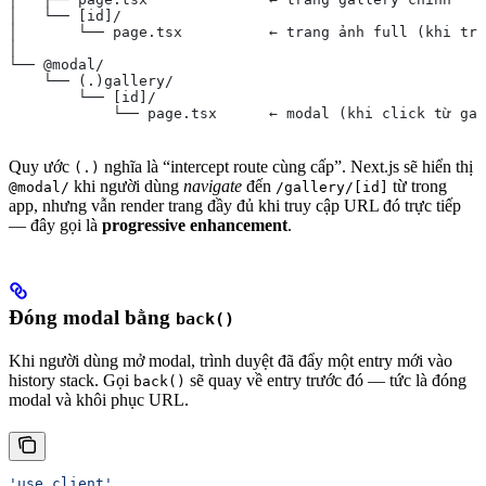
│   └── [id]/
│       └── page.tsx          ← trang ảnh full (khi tru
│
└── @modal/
    └── (.)gallery/
        └── [id]/
            └── page.tsx      ← modal (khi click từ gal
Quy ước
nghĩa là “intercept route cùng cấp”. Next.js sẽ hiển thị
(.)
khi người dùng
navigate
đến
từ trong
@modal/
/gallery/[id]
app, nhưng vẫn render trang đầy đủ khi truy cập URL đó trực tiếp
— đây gọi là
progressive enhancement
.
Đóng modal bằng
back()
Khi người dùng mở modal, trình duyệt đã đẩy một entry mới vào
history stack. Gọi
sẽ quay về entry trước đó — tức là đóng
back()
modal và khôi phục URL.
'use client'