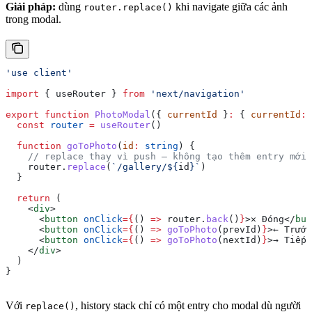
Giải pháp:
dùng
khi navigate giữa các ảnh
router.replace()
trong modal.
'use client'
import
 { 
useRouter
 } 
from
 'next/navigation'
export
 function
 PhotoModal
({ 
currentId
 }
:
 { 
currentId
:
 
  const
 router
 =
 useRouter
()
  function
 goToPhoto
(
id
:
 string
) {
    // replace thay vì push — không tạo thêm entry mới
    router
.
replace
(
`/gallery/
${
id
}
`
)
  }
  return
 (
    <
div
>
      <
button
 onClick
=
{
() 
=>
 router
.
back
()
}
>
✕ Đóng
</
but
      <
button
 onClick
=
{
() 
=>
 goToPhoto
(
prevId
)
}
>
← Trước
      <
button
 onClick
=
{
() 
=>
 goToPhoto
(
nextId
)
}
>
→ Tiếp
<
    </
div
>
  )
}
Với
, history stack chỉ có một entry cho modal dù người
replace()