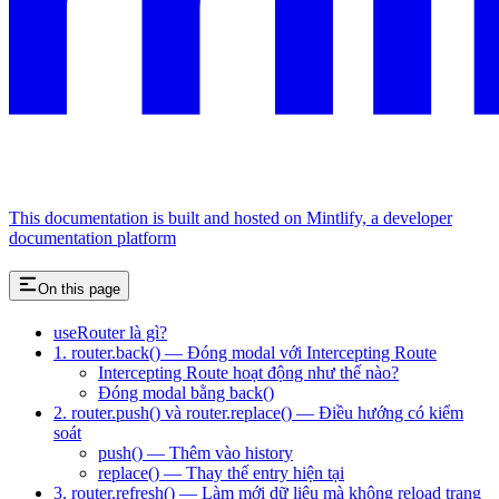
This documentation is built and hosted on Mintlify, a developer
documentation platform
On this page
useRouter là gì?
1. router.back() — Đóng modal với Intercepting Route
Intercepting Route hoạt động như thế nào?
Đóng modal bằng back()
2. router.push() và router.replace() — Điều hướng có kiểm
soát
push() — Thêm vào history
replace() — Thay thế entry hiện tại
3. router.refresh() — Làm mới dữ liệu mà không reload trang