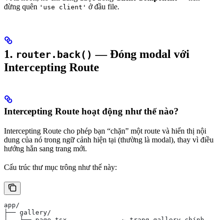
đừng quên
ở đầu file.
'use client'
1.
— Đóng modal với
router.back()
Intercepting Route
Intercepting Route hoạt động như thế nào?
Intercepting Route cho phép bạn “chặn” một route và hiển thị nội
dung của nó trong ngữ cảnh hiện tại (thường là modal), thay vì điều
hướng hẳn sang trang mới.
Cấu trúc thư mục trông như thế này:
app/
├── gallery/
│   ├── page.tsx              ← trang gallery chính