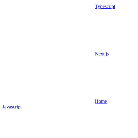
Typescript
Next.js
Home
Javascript