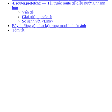
4. router.prefetch() — Tải trước route để điều hướng nhanh
hơn
Vấn đề
Giải pháp: prefetch
So sánh với <Link>
Bẫy thường gặp: back() trong modal nhiều ảnh
Tóm tắt