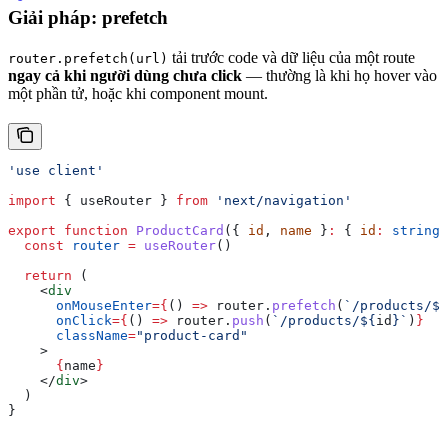
Giải pháp: prefetch
tải trước code và dữ liệu của một route
router.prefetch(url)
ngay cả khi người dùng chưa click
— thường là khi họ hover vào
một phần tử, hoặc khi component mount.
'use client'
import
 { 
useRouter
 } 
from
 'next/navigation'
export
 function
 ProductCard
({ 
id
, 
name
 }
:
 { 
id
:
 string
;
  const
 router
 =
 useRouter
()
  return
 (
    <
div
      onMouseEnter
=
{
() 
=>
 router
.
prefetch
(
`/products/
${
      onClick
=
{
() 
=>
 router
.
push
(
`/products/
${
id
}
`
)
}
      className
=
"product-card"
    >
      {
name
}
    </
div
>
  )
}