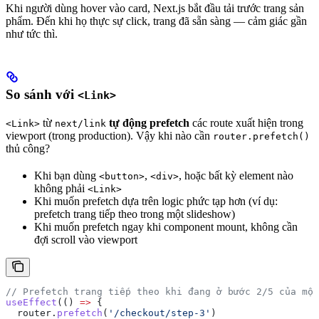
Khi người dùng hover vào card, Next.js bắt đầu tải trước trang sản
phẩm. Đến khi họ thực sự click, trang đã sẵn sàng — cảm giác gần
như tức thì.
So sánh với
<Link>
từ
tự động prefetch
các route xuất hiện trong
<Link>
next/link
viewport (trong production). Vậy khi nào cần
router.prefetch()
thủ công?
Khi bạn dùng
,
, hoặc bất kỳ element nào
<button>
<div>
không phải
<Link>
Khi muốn prefetch dựa trên logic phức tạp hơn (ví dụ:
prefetch trang tiếp theo trong một slideshow)
Khi muốn prefetch ngay khi component mount, không cần
đợi scroll vào viewport
// Prefetch trang tiếp theo khi đang ở bước 2/5 của một
useEffect
(() 
=>
 {
  router
.
prefetch
(
'/checkout/step-3'
)