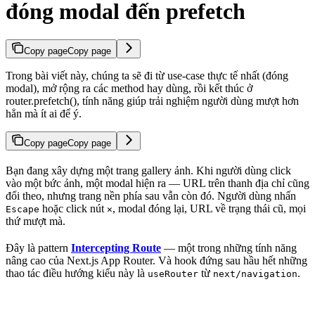
đóng modal đến prefetch
Copy page
Copy page
Trong bài viết này, chúng ta sẽ đi từ use-case thực tế nhất (đóng
modal), mở rộng ra các method hay dùng, rồi kết thúc ở
router.prefetch(), tính năng giúp trải nghiệm người dùng mượt hơn
hẳn mà ít ai để ý.
Copy page
Copy page
Bạn đang xây dựng một trang gallery ảnh. Khi người dùng click
vào một bức ảnh, một modal hiện ra — URL trên thanh địa chỉ cũng
đổi theo, nhưng trang nền phía sau vẫn còn đó. Người dùng nhấn
hoặc click nút
, modal đóng lại, URL về trạng thái cũ, mọi
Escape
✕
thứ mượt mà.
Đây là pattern
Intercepting Route
— một trong những tính năng
nâng cao của Next.js App Router. Và hook đứng sau hầu hết những
thao tác điều hướng kiểu này là
từ
.
useRouter
next/navigation