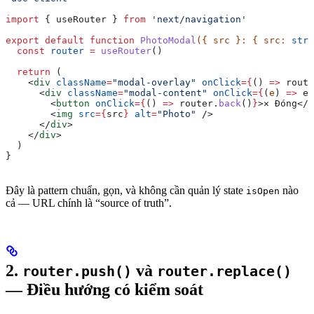
import
 { 
useRouter
 } 
from
 'next/navigation'
export
 default
 function
 PhotoModal
({ 
src
 }
:
 { 
src
:
 stri
  const
 router
 =
 useRouter
()
  return
 (
    <
div
 className
=
"modal-overlay"
 onClick
=
{
() 
=>
 route
      <
div
 className
=
"modal-content"
 onClick
=
{
(
e
) 
=>
 e
.
        <
button
 onClick
=
{
() 
=>
 router
.
back
()
}
>
✕ Đóng
</
b
        <
img
 src
=
{
src
}
 alt
=
"Photo"
 />
      </
div
>
    </
div
>
  )
}
Đây là pattern chuẩn, gọn, và không cần quản lý state
nào
isOpen
cả — URL chính là “source of truth”.
2.
và
router.push()
router.replace()
— Điều hướng có kiểm soát