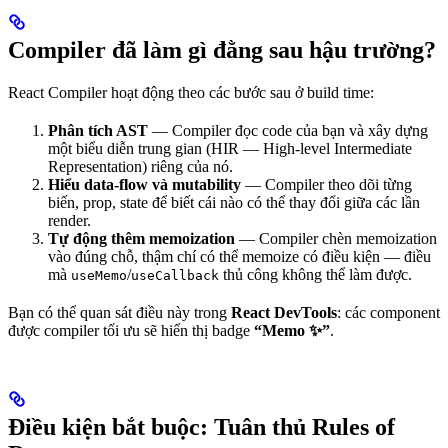
Compiler đã làm gì đằng sau hậu trường?
React Compiler hoạt động theo các bước sau ở build time:
Phân tích AST
— Compiler đọc code của bạn và xây dựng
một biểu diễn trung gian (HIR — High-level Intermediate
Representation) riêng của nó.
Hiểu data-flow và mutability
— Compiler theo dõi từng
biến, prop, state để biết cái nào có thể thay đổi giữa các lần
render.
Tự động thêm memoization
— Compiler chèn memoization
vào đúng chỗ, thậm chí có thể memoize có điều kiện — điều
mà
/
thủ công không thể làm được.
useMemo
useCallback
Bạn có thể quan sát điều này trong
React DevTools
: các component
được compiler tối ưu sẽ hiển thị badge
“Memo ✨”
.
Điều kiện bắt buộc: Tuân thủ Rules of