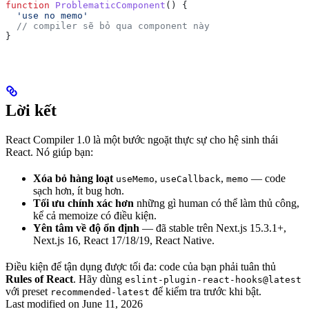
function
 ProblematicComponent
() {
  'use no memo'
  // compiler sẽ bỏ qua component này
}
Lời kết
React Compiler 1.0 là một bước ngoặt thực sự cho hệ sinh thái
React. Nó giúp bạn:
Xóa bỏ hàng loạt
,
,
— code
useMemo
useCallback
memo
sạch hơn, ít bug hơn.
Tối ưu chính xác hơn
những gì human có thể làm thủ công,
kể cả memoize có điều kiện.
Yên tâm về độ ổn định
— đã stable trên Next.js 15.3.1+,
Next.js 16, React 17/18/19, React Native.
Điều kiện để tận dụng được tối đa: code của bạn phải tuân thủ
Rules of React
. Hãy dùng
eslint-plugin-react-hooks@latest
với preset
để kiểm tra trước khi bật.
recommended-latest
Last modified on
June 11, 2026