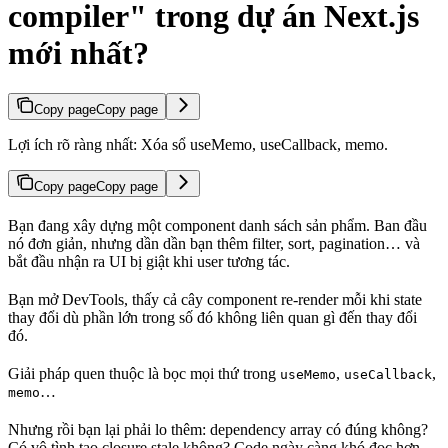
compiler" trong dự án Next.js
mới nhất?
Copy page
Copy page
Lợi ích rõ ràng nhất: Xóa sổ useMemo, useCallback, memo.
Copy page
Copy page
Bạn đang xây dựng một component danh sách sản phẩm. Ban đầu
nó đơn giản, nhưng dần dần bạn thêm filter, sort, pagination… và
bắt đầu nhận ra UI bị giật khi user tương tác.
Bạn mở DevTools, thấy cả cây component re-render mỗi khi state
thay đổi dù phần lớn trong số đó không liên quan gì đến thay đổi
đó.
Giải pháp quen thuộc là bọc mọi thứ trong
,
,
useMemo
useCallback
…
memo
Nhưng rồi bạn lại phải lo thêm: dependency array có đúng không?
Có vô tình tạo closure stale không? Code ngày càng khó đọc hơn.