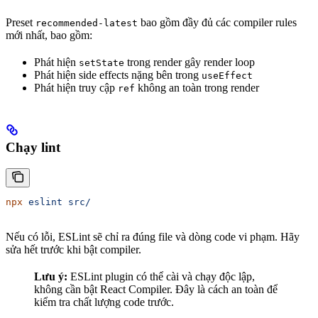
Preset
bao gồm đầy đủ các compiler rules
recommended-latest
mới nhất, bao gồm:
Phát hiện
trong render gây render loop
setState
Phát hiện side effects nặng bên trong
useEffect
Phát hiện truy cập
không an toàn trong render
ref
Chạy lint
npx
 eslint
 src/
Nếu có lỗi, ESLint sẽ chỉ ra đúng file và dòng code vi phạm. Hãy
sửa hết trước khi bật compiler.
Lưu ý:
ESLint plugin có thể cài và chạy độc lập,
không cần bật React Compiler. Đây là cách an toàn để
kiểm tra chất lượng code trước.