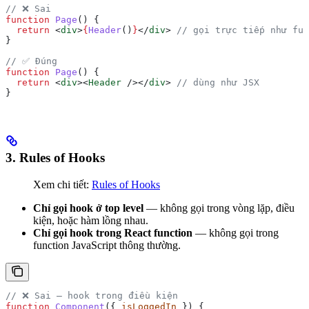
// ❌ Sai
function
 Page
() {
  return
 <
div
>
{
Header
()
}
</
div
>
 // gọi trực tiếp như fun
}
// ✅ Đúng
function
 Page
() {
  return
 <
div
><
Header
 /></
div
>
 // dùng như JSX
}
3. Rules of Hooks
Xem chi tiết:
Rules of Hooks
Chỉ gọi hook ở top level
— không gọi trong vòng lặp, điều
kiện, hoặc hàm lồng nhau.
Chỉ gọi hook trong React function
— không gọi trong
function JavaScript thông thường.
// ❌ Sai — hook trong điều kiện
function
 Component
({ 
isLoggedIn
 }) {