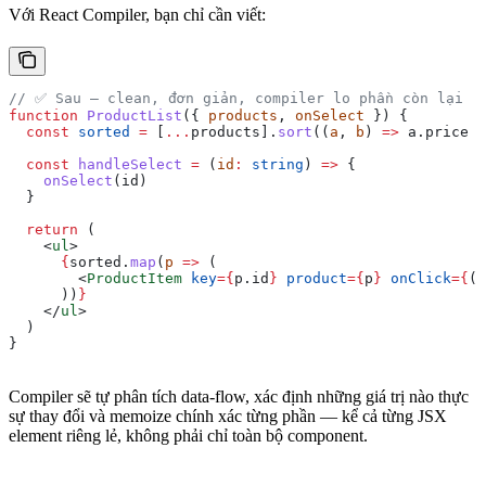
Với React Compiler, bạn chỉ cần viết:
// ✅ Sau — clean, đơn giản, compiler lo phần còn lại
function
 ProductList
({ 
products
, 
onSelect
 }) {
  const
 sorted
 =
 [
...
products
].
sort
((
a
, 
b
) 
=>
 a
.
price
 -
  const
 handleSelect
 =
 (
id
:
 string
) 
=>
 {
    onSelect
(
id
)
  }
  return
 (
    <
ul
>
      {
sorted
.
map
(
p
 =>
 (
        <
ProductItem
 key
=
{
p
.
id
}
 product
=
{
p
}
 onClick
=
{
()
      ))
}
    </
ul
>
  )
}
Compiler sẽ tự phân tích data-flow, xác định những giá trị nào thực
sự thay đổi và memoize chính xác từng phần — kể cả từng JSX
element riêng lẻ, không phải chỉ toàn bộ component.