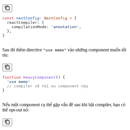
const
 nextConfig
:
 NextConfig
 =
 {
  reactCompiler:
 {
    compilationMode:
 'annotation'
,
  },
}
Sau đó thêm directive
vào những component muốn tối
"use memo"
ưu:
function
 HeavyComponent
() {
  'use memo'
  // compiler sẽ tối ưu component này
}
Nếu một component cụ thể gặp vấn đề sau khi bật compiler, bạn có
thể opt-out nó: