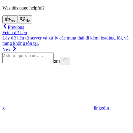
Was this page helpful?
Yes
No
Previous
Fetch dữ liệu
Lấy dữ liệu từ server và xử lý các trạng thái đi kèm: loading, lỗi, và
trang không tồn tại.
Next
⌘
I
x
linkedin