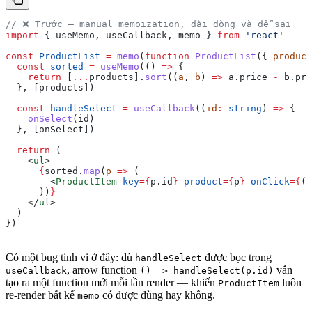
// ❌ Trước — manual memoization, dài dòng và dễ sai
import
 { 
useMemo
, 
useCallback
, 
memo
 } 
from
 'react'
const
 ProductList
 =
 memo
(
function
 ProductList
({ 
product
  const
 sorted
 =
 useMemo
(() 
=>
 {
    return
 [
...
products
].
sort
((
a
, 
b
) 
=>
 a
.
price
 -
 b
.
pri
  }, [
products
])
  const
 handleSelect
 =
 useCallback
((
id
:
 string
) 
=>
 {
    onSelect
(
id
)
  }, [
onSelect
])
  return
 (
    <
ul
>
      {
sorted
.
map
(
p
 =>
 (
        <
ProductItem
 key
=
{
p
.
id
}
 product
=
{
p
}
 onClick
=
{
()
      ))
}
    </
ul
>
  )
})
Có một bug tinh vi ở đây: dù
được bọc trong
handleSelect
, arrow function
vẫn
useCallback
() => handleSelect(p.id)
tạo ra một function mới mỗi lần render — khiến
luôn
ProductItem
re-render bất kể
có được dùng hay không.
memo