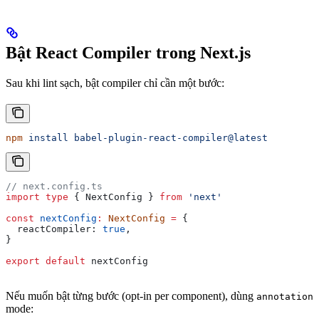
Bật React Compiler trong Next.js
Sau khi lint sạch, bật compiler chỉ cần một bước:
npm
 install
 babel-plugin-react-compiler@latest
// next.config.ts
import
 type
 { 
NextConfig
 } 
from
 'next'
const
 nextConfig
:
 NextConfig
 =
 {
  reactCompiler:
 true
,
}
export
 default
 nextConfig
Nếu muốn bật từng bước (opt-in per component), dùng
annotation
mode: