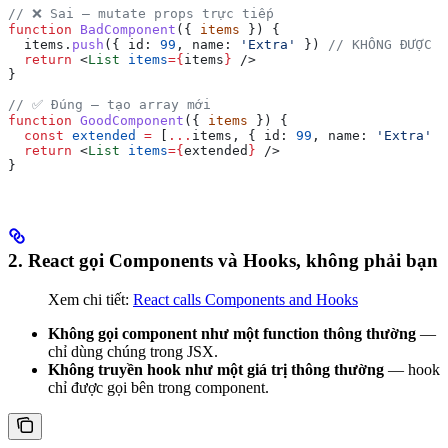
// ❌ Sai — mutate props trực tiếp
function
 BadComponent
({ 
items
 }) {
  items
.
push
({ 
id:
 99
, 
name:
 'Extra'
 }) 
// KHÔNG ĐƯỢC l
  return
 <
List
 items
=
{
items
}
 />
}
// ✅ Đúng — tạo array mới
function
 GoodComponent
({ 
items
 }) {
  const
 extended
 =
 [
...
items
, { 
id:
 99
, 
name:
 'Extra'
 }
  return
 <
List
 items
=
{
extended
}
 />
}
2. React gọi Components và Hooks, không phải bạn
Xem chi tiết:
React calls Components and Hooks
Không gọi component như một function thông thường
—
chỉ dùng chúng trong JSX.
Không truyền hook như một giá trị thông thường
— hook
chỉ được gọi bên trong component.