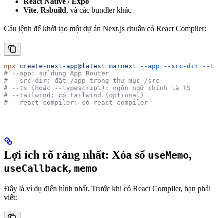
React Native / Expo
Vite
,
Rsbuild
, và các bundler khác
Câu lệnh để khởi tạo một dự án Next.js chuẩn có React Compiler:
npx
 create-next-app@latest
 marnext
 --app
 --src-dir
 --ts
# --app: sử dụng App Router
# --src-dir: đặt /app trong thư mục /src 
# --ts (hoặc --typescript): ngôn ngữ chính là TS
# --tailwind: có tailwind (optional)
# --react-compiler: có react compiler
Lợi ích rõ ràng nhất: Xóa sổ
,
useMemo
,
useCallback
memo
Đây là ví dụ điển hình nhất. Trước khi có React Compiler, bạn phải
viết: