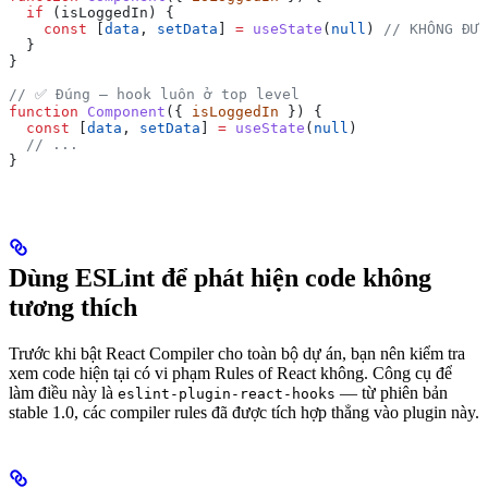
  if
 (
isLoggedIn
) {
    const
 [
data
, 
setData
] 
=
 useState
(
null
) 
// KHÔNG ĐƯỢ
  }
}
// ✅ Đúng — hook luôn ở top level
function
 Component
({ 
isLoggedIn
 }) {
  const
 [
data
, 
setData
] 
=
 useState
(
null
)
  // ...
}
Dùng ESLint để phát hiện code không
tương thích
Trước khi bật React Compiler cho toàn bộ dự án, bạn nên kiểm tra
xem code hiện tại có vi phạm Rules of React không. Công cụ để
làm điều này là
— từ phiên bản
eslint-plugin-react-hooks
stable 1.0, các compiler rules đã được tích hợp thẳng vào plugin này.