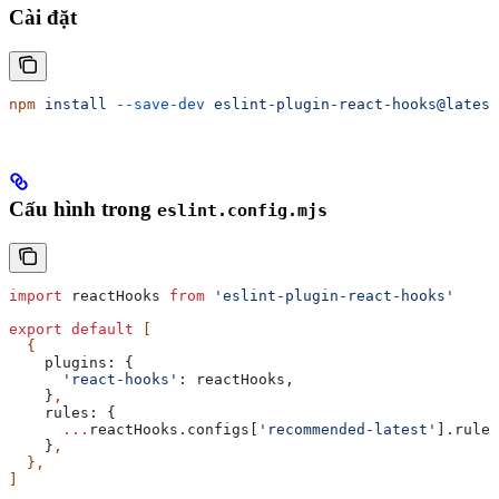
Cài đặt
npm
 install
 --save-dev
 eslint-plugin-react-hooks@latest
Cấu hình trong
eslint.config.mjs
import
 reactHooks
 from
 'eslint-plugin-react-hooks'
export
 default
 [
  {
    plugins:
 {
      'react-hooks'
:
 reactHooks
,
    }
,
    rules:
 {
      ...
reactHooks
.
configs
[
'recommended-latest'
].
rules
    }
,
  },
]