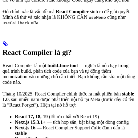
Đó chính xác là vấn đề mà
React Compiler
sinh ra để giải quyết.
Mình đã thử và xác nhận là KHÔNG CẦN
cũng như
useMemo
nữa.
useCallback
React Compiler là gì?
React Compiler là một
build-time tool
— nghĩa là nó chạy trong
quá trình build, phân tích code của bạn và tự động thêm
memoization vào những chỗ cần thiết. Bạn không cần sửa một dòng
code nào.
Tháng 10/2025, React Compiler chính thức ra mắt phiên bản
stable
1.0
, sau nhiều năm được phát triển nội bộ tại Meta (trước đây có tên
là “React Forget”). Hiện tại nó hỗ trợ:
React 17, 18, 19
(tối ưu nhất với React 19)
Next.js 15.3.1+
— tích hợp sẵn, bật bằng một dòng config
Next.js 16
— React Compiler Support được đánh dấu là
stable