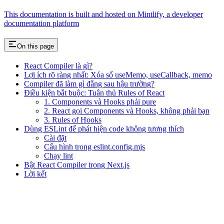
This documentation is built and hosted on Mintlify, a developer
documentation platform
On this page
React Compiler là gì?
Lợi ích rõ ràng nhất: Xóa sổ useMemo, useCallback, memo
Compiler đã làm gì đằng sau hậu trường?
Điều kiện bắt buộc: Tuân thủ Rules of React
1. Components và Hooks phải pure
2. React gọi Components và Hooks, không phải bạn
3. Rules of Hooks
Dùng ESLint để phát hiện code không tương thích
Cài đặt
Cấu hình trong eslint.config.mjs
Chạy lint
Bật React Compiler trong Next.js
Lời kết