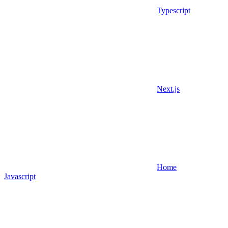
Typescript
Next.js
Home
Javascript