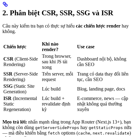
2. Phân biệt CSR, SSR, SSG và ISR
Câu này kiểm tra bạn có thực sự hiểu
các chiến lược render
hay
không.
Khi nào
Chiến lược
Use case
render?
Trong browser,
CSR
(Client-Side
Dashboard nội bộ, không
sau khi JS tải
Rendering)
cần SEO
xong
SSR
(Server-Side
Trên server, mỗi
Trang có data thay đổi liên
Rendering)
request
tục, cần SEO
SSG
(Static Site
Lúc build
Blog, landing page, docs
Generation)
ISR
(Incremental
Lúc build +
E-commerce, news — cập
Static
revalidate định
nhật không quá thường
Regeneration)
kỳ
xuyên
Mẹo trả lời:
nhấn mạnh rằng trong App Router (Next.js 13+), bạn
không còn dùng
hay
nữa
getServerSideProps
getStaticProps
— mà điều khiển bằng
options (
,
)
fetch
cache
next.revalidate