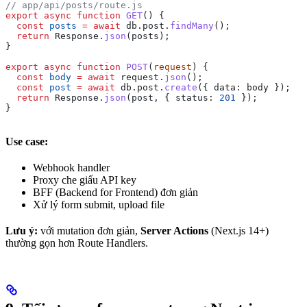
// app/api/posts/route.js
export
 async
 function
 GET
() {
  const
 posts
 =
 await
 db
.
post
.
findMany
();
  return
 Response
.
json
(
posts
);
}
export
 async
 function
 POST
(
request
) {
  const
 body
 =
 await
 request
.
json
();
  const
 post
 =
 await
 db
.
post
.
create
({ 
data:
 body
 });
  return
 Response
.
json
(
post
, { 
status:
 201
 });
}
Use case:
Webhook handler
Proxy che giấu API key
BFF (Backend for Frontend) đơn giản
Xử lý form submit, upload file
Lưu ý:
với mutation đơn giản,
Server Actions
(Next.js 14+)
thường gọn hơn Route Handlers.