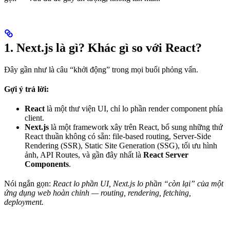
1. Next.js là gì? Khác gì so với React?
Đây gần như là câu “khởi động” trong mọi buổi phỏng vấn.
Gợi ý trả lời:
React
là một thư viện UI, chỉ lo phần render component phía
client.
Next.js
là một framework xây trên React, bổ sung những thứ
React thuần không có sẵn: file-based routing, Server-Side
Rendering (SSR), Static Site Generation (SSG), tối ưu hình
ảnh, API Routes, và gần đây nhất là
React Server
Components
.
Nói ngắn gọn:
React lo phần UI, Next.js lo phần “còn lại” của một
ứng dụng web hoàn chỉnh — routing, rendering, fetching,
deployment.