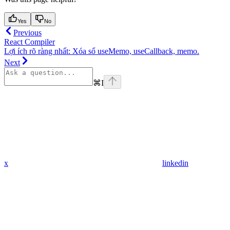
Yes
No
Previous
React Compiler
Lợi ích rõ ràng nhất: Xóa sổ useMemo, useCallback, memo.
Next
⌘
I
x
linkedin