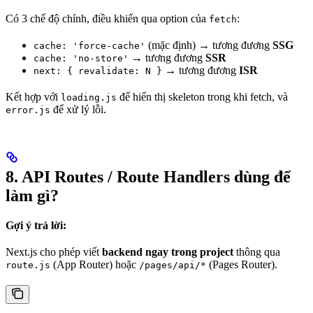
Có 3 chế độ chính, điều khiển qua option của
:
fetch
(mặc định) → tương đương
SSG
cache: 'force-cache'
→ tương đương
SSR
cache: 'no-store'
→ tương đương
ISR
next: { revalidate: N }
Kết hợp với
để hiển thị skeleton trong khi fetch, và
loading.js
để xử lý lỗi.
error.js
8. API Routes / Route Handlers dùng để
làm gì?
Gợi ý trả lời:
Next.js cho phép viết
backend ngay trong project
thông qua
(App Router) hoặc
(Pages Router).
route.js
/pages/api/*