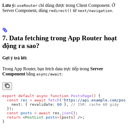
Lưu ý:
chỉ dùng được trong Client Component. Ở
useRouter
Server Component, dùng
từ
.
redirect()
next/navigation
7. Data fetching trong App Router hoạt
động ra sao?
Gợi ý trả lời:
Trong App Router, bạn fetch data trực tiếp trong
Server
Component
bằng
:
async/await
export
 default
 async
 function
 PostsPage
() 
{
  const
 res
 =
 await
 fetch
(
'https://api.example.com/post
    next:
 { 
revalidate:
 60
 }, 
// ISR: cache 60 giây
  });
  const
 posts
 =
 await
 res
.
json
();
  return
 <
PostList
 posts
=
{
posts
}
 />
;
}