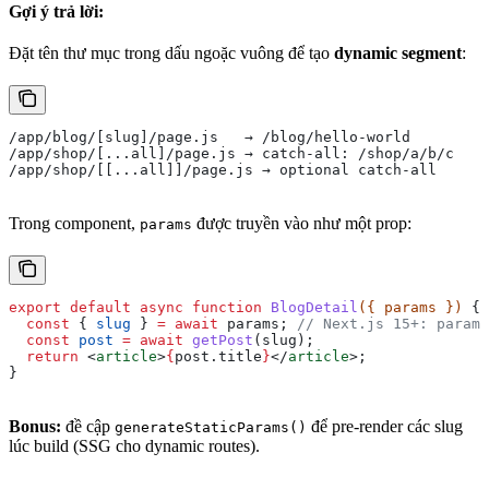
Gợi ý trả lời:
Đặt tên thư mục trong dấu ngoặc vuông để tạo
dynamic segment
:
/app/blog/[slug]/page.js   → /blog/hello-world
/app/shop/[...all]/page.js → catch-all: /shop/a/b/c
/app/shop/[[...all]]/page.js → optional catch-all
Trong component,
được truyền vào như một prop:
params
export
 default
 async
 function
 BlogDetail
({ 
params
 }) 
{
  const
 { 
slug
 } 
=
 await
 params
; 
// Next.js 15+: params
  const
 post
 =
 await
 getPost
(
slug
);
  return
 <
article
>
{
post
.
title
}
</
article
>
;
}
Bonus:
đề cập
để pre-render các slug
generateStaticParams()
lúc build (SSG cho dynamic routes).