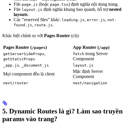
File
(hoặc
) định nghĩa nội dung trang.
page.js
page.tsx
File
định nghĩa khung bao quanh, hỗ trợ
nested
layout.js
layouts
.
Các “reserved files” khác:
,
,
loading.js
error.js
not-
,
.
found.js
route.js
Khác biệt chính so với
Pages Router
(cũ):
Pages Router (
)
App Router (
)
/pages
/app
,
trong Server
getServerSideProps
fetch
Component
getStaticProps
,
_app.js
_document.js
layout.js
Mặc định Server
Mọi component đều là client
Component
next/router
next/navigation
5. Dynamic Routes là gì? Làm sao truyền
params vào trang?