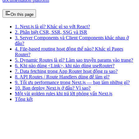
documentation platform
On this page
1. Next.js là gì? Khác gì so với React?
2. Phân biệt CSR, SSR, SSG và ISR
3. Server Components và Client Components khác nhau ở
đâu?
4. File-based routing hoạt động thế nào? Khác gì Pages
Router?
5. Dynamic Routes là gì? Làm sao truyền params vào trang?
6. Khi nào dùng <Link>, khi nào dùng useRouter?
7. Data fetching trong App Router hoạt động ra sao?
8. API Routes / Route Handlers dùng để làm gì?
9. Tối ưu performance trong Next.js — bạn làm những gì?
10. Bạn deploy Next.js ở đâu? Vì sao?
Một vài golden rules khi trả lời phỏng vấn Next.js
Tổng kết