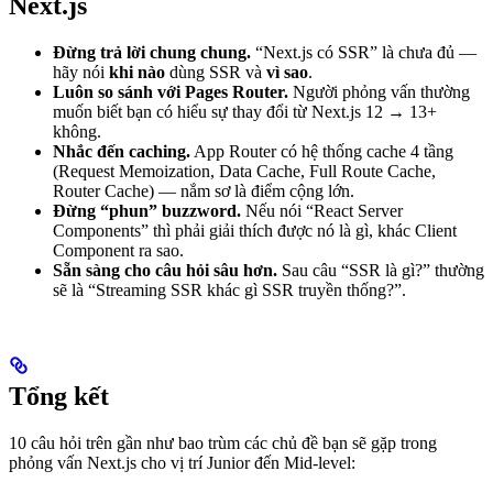
Next.js
Đừng trả lời chung chung.
“Next.js có SSR” là chưa đủ —
hãy nói
khi nào
dùng SSR và
vì sao
.
Luôn so sánh với Pages Router.
Người phỏng vấn thường
muốn biết bạn có hiểu sự thay đổi từ Next.js 12 → 13+
không.
Nhắc đến caching.
App Router có hệ thống cache 4 tầng
(Request Memoization, Data Cache, Full Route Cache,
Router Cache) — nắm sơ là điểm cộng lớn.
Đừng “phun” buzzword.
Nếu nói “React Server
Components” thì phải giải thích được nó là gì, khác Client
Component ra sao.
Sẵn sàng cho câu hỏi sâu hơn.
Sau câu “SSR là gì?” thường
sẽ là “Streaming SSR khác gì SSR truyền thống?”.
Tổng kết
10 câu hỏi trên gần như bao trùm các chủ đề bạn sẽ gặp trong
phỏng vấn Next.js cho vị trí Junior đến Mid-level: