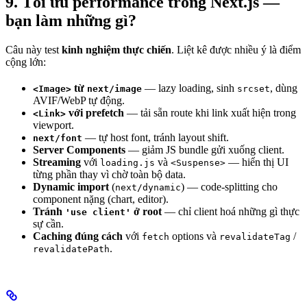
9. Tối ưu performance trong Next.js —
bạn làm những gì?
Câu này test
kinh nghiệm thực chiến
. Liệt kê được nhiều ý là điểm
cộng lớn:
từ
— lazy loading, sinh
, dùng
<Image>
next/image
srcset
AVIF/WebP tự động.
với prefetch
— tải sẵn route khi link xuất hiện trong
<Link>
viewport.
— tự host font, tránh layout shift.
next/font
Server Components
— giảm JS bundle gửi xuống client.
Streaming
với
và
— hiển thị UI
loading.js
<Suspense>
từng phần thay vì chờ toàn bộ data.
Dynamic import
(
) — code-splitting cho
next/dynamic
component nặng (chart, editor).
Tránh
ở root
— chỉ client hoá những gì thực
'use client'
sự cần.
Caching đúng cách
với
options và
/
fetch
revalidateTag
.
revalidatePath