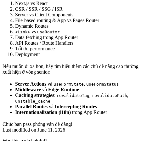
Next.js vs React
CSR / SSR / SSG / ISR
Server vs Client Components
File-based routing & App vs Pages Router
Dynamic Routes
vs
<Link>
useRouter
Data fetching trong App Router
API Routes / Route Handlers
Tối ưu performance
Deployment
Nếu muốn đi xa hơn, hãy tìm hiểu thêm các chủ đề nâng cao thường
xuất hiện ở vòng senior:
Server Actions
và
,
useFormState
useFormStatus
Middleware
và
Edge Runtime
Caching strategies
:
,
,
revalidateTag
revalidatePath
unstable_cache
Parallel Routes
và
Intercepting Routes
Internationalization (i18n)
trong App Router
Chúc bạn pass phỏng vấn dễ dàng!
Last modified on
June 11, 2026
Was this page helpful?