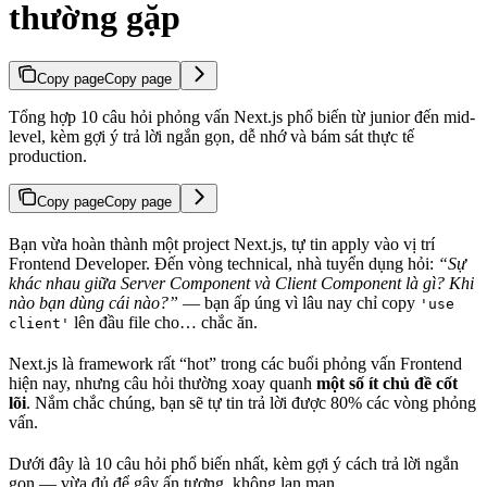
thường gặp
Copy page
Copy page
Tổng hợp 10 câu hỏi phỏng vấn Next.js phổ biến từ junior đến mid-
level, kèm gợi ý trả lời ngắn gọn, dễ nhớ và bám sát thực tế
production.
Copy page
Copy page
Bạn vừa hoàn thành một project Next.js, tự tin apply vào vị trí
Frontend Developer. Đến vòng technical, nhà tuyển dụng hỏi:
“Sự
khác nhau giữa Server Component và Client Component là gì? Khi
nào bạn dùng cái nào?”
— bạn ấp úng vì lâu nay chỉ copy
'use
lên đầu file cho… chắc ăn.
client'
Next.js là framework rất “hot” trong các buổi phỏng vấn Frontend
hiện nay, nhưng câu hỏi thường xoay quanh
một số ít chủ đề cốt
lõi
. Nắm chắc chúng, bạn sẽ tự tin trả lời được 80% các vòng phỏng
vấn.
Dưới đây là 10 câu hỏi phổ biến nhất, kèm gợi ý cách trả lời ngắn
gọn — vừa đủ để gây ấn tượng, không lan man.