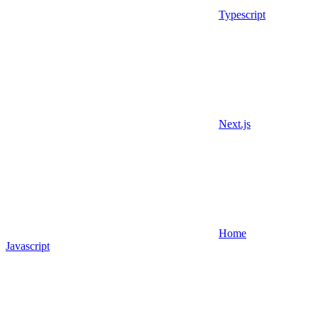
Typescript
Next.js
Home
Javascript