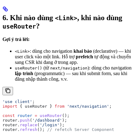
6. Khi nào dùng
, khi nào dùng
<Link>
?
useRouter
Gợi ý trả lời:
: dùng cho navigation
khai báo
(declarative) — khi
<Link>
user click vào một link. Hỗ trợ
prefetch
tự động và chuyển
sang CSR khi đang ở trong app.
(từ
): dùng cho navigation
useRouter()
next/navigation
lập trình
(programmatic) — sau khi submit form, sau khi
đăng nhập thành công, v.v.
'use client'
;
import
 { 
useRouter
 } 
from
 'next/navigation'
;
const
 router
 =
 useRouter
();
router
.
push
(
'/dashboard'
);
router
.
replace
(
'/login'
);
router
.
refresh
(); 
// refetch Server Component