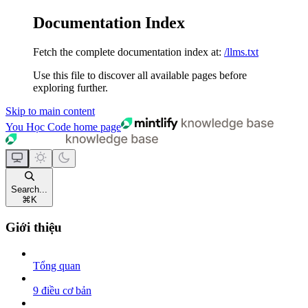
Documentation Index
Fetch the complete documentation index at:
/llms.txt
Use this file to discover all available pages before
exploring further.
Skip to main content
You Học Code
home page
Search...
⌘
K
Giới thiệu
Tổng quan
9 điều cơ bản