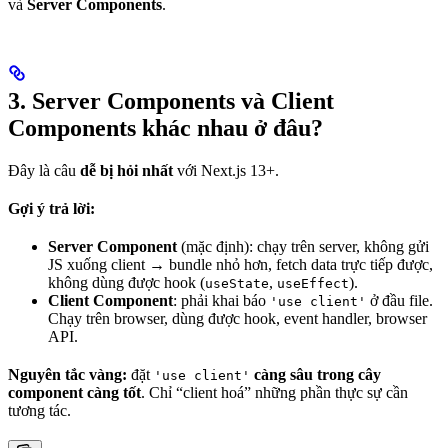
và
Server Components
.
3. Server Components và Client
Components khác nhau ở đâu?
Đây là câu
dễ bị hỏi nhất
với Next.js 13+.
Gợi ý trả lời:
Server Component
(mặc định): chạy trên server, không gửi
JS xuống client → bundle nhỏ hơn, fetch data trực tiếp được,
không dùng được hook (
,
).
useState
useEffect
Client Component
: phải khai báo
ở đầu file.
'use client'
Chạy trên browser, dùng được hook, event handler, browser
API.
Nguyên tắc vàng:
đặt
càng sâu trong cây
'use client'
component càng tốt
. Chỉ “client hoá” những phần thực sự cần
tương tác.