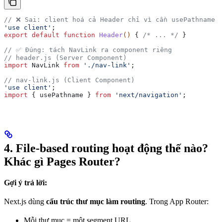
// ❌ Sai: client hoá cả Header chỉ vì cần usePathname 
'use client'
;
export
 default
 function
 Header
() 
{ 
/* ... */
 }
// ✅ Đúng: tách NavLink ra component riêng
// header.js (Server Component)
import
 NavLink
 from
 './nav-link'
;
// nav-link.js (Client Component)
'use client'
;
import
 { 
usePathname
 } 
from
 'next/navigation'
;
4. File-based routing hoạt động thế nào?
Khác gì Pages Router?
Gợi ý trả lời:
Next.js dùng
cấu trúc thư mục làm routing
. Trong App Router:
Mỗi thư mục = một segment URL.