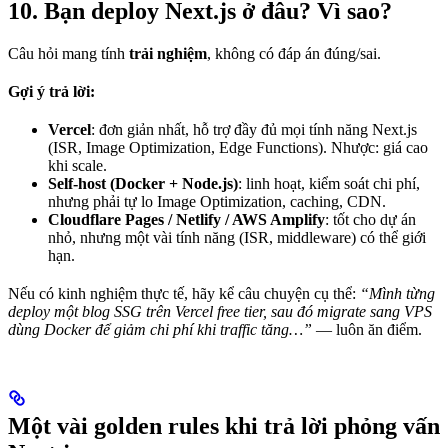
10. Bạn deploy Next.js ở đâu? Vì sao?
Câu hỏi mang tính
trải nghiệm
, không có đáp án đúng/sai.
Gợi ý trả lời:
Vercel
: đơn giản nhất, hỗ trợ đầy đủ mọi tính năng Next.js
(ISR, Image Optimization, Edge Functions). Nhược: giá cao
khi scale.
Self-host (Docker + Node.js)
: linh hoạt, kiểm soát chi phí,
nhưng phải tự lo Image Optimization, caching, CDN.
Cloudflare Pages / Netlify / AWS Amplify
: tốt cho dự án
nhỏ, nhưng một vài tính năng (ISR, middleware) có thể giới
hạn.
Nếu có kinh nghiệm thực tế, hãy kể câu chuyện cụ thể:
“Mình từng
deploy một blog SSG trên Vercel free tier, sau đó migrate sang VPS
dùng Docker để giảm chi phí khi traffic tăng…”
— luôn ăn điểm.
Một vài golden rules khi trả lời phỏng vấn