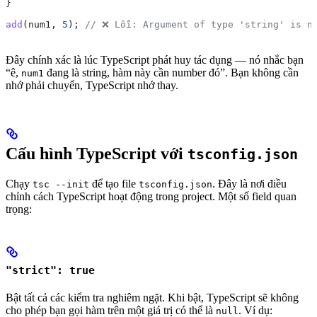
}
add
(
num1
, 
5
); 
// ❌ Lỗi: Argument of type 'string' is n
Đây chính xác là lúc TypeScript phát huy tác dụng — nó nhắc bạn
“ê,
đang là string, hàm này cần number đó”. Bạn không cần
num1
nhớ phải chuyển, TypeScript nhớ thay.
Cấu hình TypeScript với
tsconfig.json
Chạy
để tạo file
. Đây là nơi điều
tsc --init
tsconfig.json
chỉnh cách TypeScript hoạt động trong project. Một số field quan
trọng:
"strict": true
Bật tất cả các kiểm tra nghiêm ngặt. Khi bật, TypeScript sẽ không
cho phép bạn gọi hàm trên một giá trị có thể là
. Ví dụ:
null