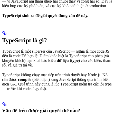
— vì JavaScript âm thầm ghép hai chuỗi thay vì cộng hai số. Đây là
kiểu bug cực kỳ phổ biến, và cực kỳ khó phát hiện ở production.
TypeScript sinh ra để giải quyết đúng vấn đề này.
TypeScript là gì?
TypeScript là một
superset
của JavaScript — nghĩa là mọi code JS
đều là code TS hợp lệ. Điểm khác biệt là TypeScript cho phép (và
khuyến khích) bạn khai báo
kiểu dữ liệu (type)
cho các biến, tham
số, và giá trị trả về.
TypeScript không chạy trực tiếp trên trình duyệt hay Node.js. Nó
cần được
compile
(biên dịch) sang JavaScript thông qua trình biên
dịch
. Quá trình này cũng là lúc TypeScript kiểm tra các lỗi type
tsc
— trước khi code chạy thật.
Vấn đề trên được giải quyết thế nào?