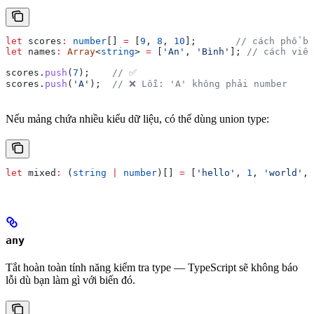
let
 scores
:
 number
[] 
=
 [
9
, 
8
, 
10
];       
// cách phổ bi
let
 names
:
 Array
<
string
> 
=
 [
'An'
, 
'Bình'
]; 
// cách viết
scores
.
push
(
7
);    
// ✅
scores
.
push
(
'A'
);  
// ❌ Lỗi: 'A' không phải number
Nếu mảng chứa nhiều kiểu dữ liệu, có thể dùng union type:
let
 mixed
:
 (
string
 |
 number
)[] 
=
 [
'hello'
, 
1
, 
'world'
, 
any
Tắt hoàn toàn tính năng kiểm tra type — TypeScript sẽ không báo
lỗi dù bạn làm gì với biến đó.