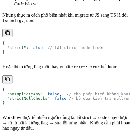
được bảo vệ
Nhưng thực ra cách phổ biến nhất khi migrate từ JS sang TS là đổi
:
tsconfig.json
{
  "strict"
: 
false
  // tắt strict mode trước
}
Hoặc thêm từng flag một thay vì bật
hết luôn:
strict: true
{
  "noImplicitAny"
: 
false
,  
// cho phép biến không khai 
  "strictNullChecks"
: 
false
 // bỏ qua kiểm tra null/und
}
Workflow thực tế nhiều người dùng là: tắt strict → code chạy được
→ từ từ bật lại từng flag → sửa lỗi từng phần. Không cần phải hoàn
hảo ngay từ đầu.