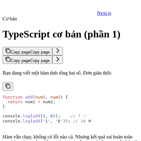
Next.js
Cơ bản
TypeScript cơ bản (phần 1)
Copy page
Copy page
Copy page
Copy page
Bạn đang viết một hàm tính tổng hai số. Đơn giản thôi:
function
 add
(
num1
, 
num2
) {
  return
 num1
 +
 num2
;
}
console
.
log
(
add
(
1
, 
6
));    
// 7 ✅
console
.
log
(
add
(
'1'
, 
'6'
)); 
// 16 ❌
Hàm vẫn chạy, không có lỗi nào cả. Nhưng kết quả sai hoàn toàn