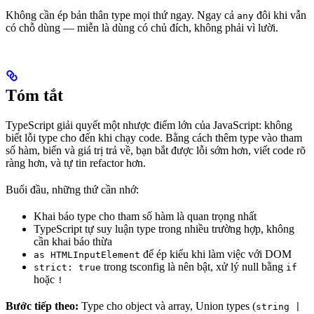
Không cần ép bản thân type mọi thứ ngay. Ngay cả
đôi khi vẫn
any
có chỗ dùng — miễn là dùng có chủ đích, không phải vì lười.
Tóm tắt
TypeScript giải quyết một nhược điểm lớn của JavaScript: không
biết lỗi type cho đến khi chạy code. Bằng cách thêm type vào tham
số hàm, biến và giá trị trả về, bạn bắt được lỗi sớm hơn, viết code rõ
ràng hơn, và tự tin refactor hơn.
Buổi đầu, những thứ cần nhớ:
Khai báo type cho tham số hàm là quan trọng nhất
TypeScript tự suy luận type trong nhiều trường hợp, không
cần khai báo thừa
để ép kiểu khi làm việc với DOM
as HTMLInputElement
trong tsconfig là nên bật, xử lý null bằng
strict: true
if
hoặc
!
Bước tiếp theo:
Type cho object và array, Union types (
string |