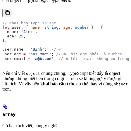
của object — gọi là
object type literal
:
// Khai báo type inline
let
 user
:
 { 
name
:
 string
; 
age
:
 number
 } 
=
 {
  name:
 'Alex'
,
  age:
 25
,
};
user
.
name
 =
 'Bình'
;  
// ✅
user
.
age
 =
 'hai mươi'
; 
// ❌ Lỗi: age phải là number
user
.
email
 =
 'a@b.com'
; 
// ❌ Lỗi: email không có trong
Nếu chỉ viết
chung chung, TypeScript biết đây là object
object
nhưng không biết bên trong có gì — nên sẽ không gợi ý được gì
hữu ích. Vì vậy nên
khai báo cấu trúc cụ thể
thay vì dùng
object
trơn.
array
Có hai cách viết, cùng ý nghĩa: