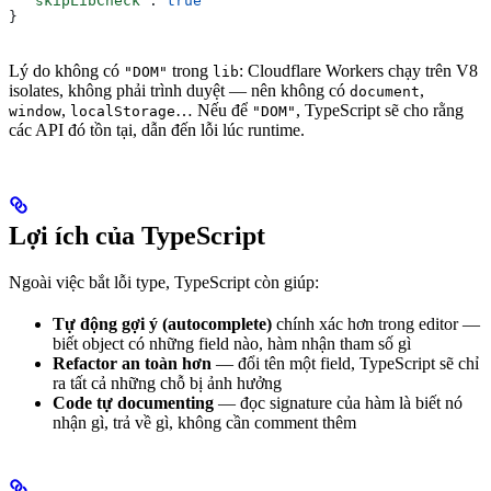
  "skipLibCheck"
: 
true
}
Lý do không có
trong
: Cloudflare Workers chạy trên V8
"DOM"
lib
isolates, không phải trình duyệt — nên không có
,
document
,
… Nếu để
, TypeScript sẽ cho rằng
window
localStorage
"DOM"
các API đó tồn tại, dẫn đến lỗi lúc runtime.
Lợi ích của TypeScript
Ngoài việc bắt lỗi type, TypeScript còn giúp:
Tự động gợi ý (autocomplete)
chính xác hơn trong editor —
biết object có những field nào, hàm nhận tham số gì
Refactor an toàn hơn
— đổi tên một field, TypeScript sẽ chỉ
ra tất cả những chỗ bị ảnh hưởng
Code tự documenting
— đọc signature của hàm là biết nó
nhận gì, trả về gì, không cần comment thêm