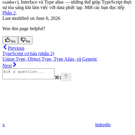
), Interface và Type alias — những thứ giúp TypeScript thực
number
sự tỏa sáng khi làm việc với data phức tạp. Mời các bạn đọc tiếp
Phần 2
.
Last modified on
June 6, 2026
Was this page helpful?
Yes
No
Previous
TypeScript cơ bản (phần 2)
Union Type, Object Type, Type Alias, và Generic
Next
⌘
I
x
linkedin