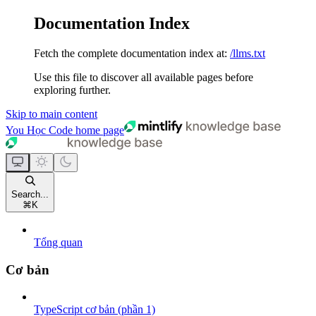
Documentation Index
Fetch the complete documentation index at:
/llms.txt
Use this file to discover all available pages before
exploring further.
Skip to main content
You Học Code
home page
Search...
⌘
K
Tổng quan
Cơ bản
TypeScript cơ bản (phần 1)