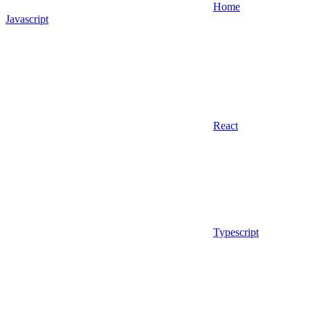
Home
Javascript
React
Typescript