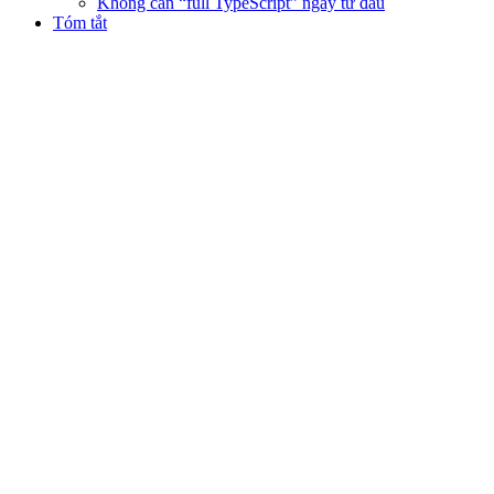
Không cần “full TypeScript” ngay từ đầu
Tóm tắt