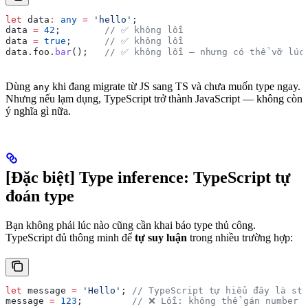
let
 data
:
 any
 =
 'hello'
;
data
 =
 42
;        
// ✅ không lỗi
data
 =
 true
;      
// ✅ không lỗi
data
.
foo
.
bar
();   
// ✅ không lỗi — nhưng có thể vỡ lúc
Dùng
khi đang migrate từ JS sang TS và chưa muốn type ngay.
any
Nhưng nếu lạm dụng, TypeScript trở thành JavaScript — không còn
ý nghĩa gì nữa.
[Đặc biệt] Type inference: TypeScript tự
đoán type
Bạn không phải lúc nào cũng cần khai báo type thủ công.
TypeScript đủ thông minh để
tự suy luận
trong nhiều trường hợp:
let
 message
 =
 'Hello'
; 
// TypeScript tự hiểu đây là str
message
 =
 123
;         
// ❌ Lỗi: không thể gán number 