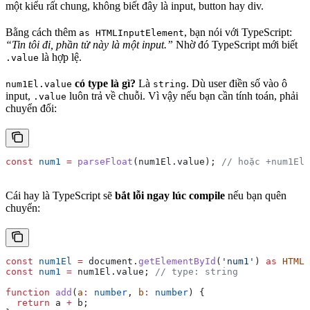
một kiểu rất chung, không biết đây là input, button hay div.
Bằng cách thêm
, bạn nói với TypeScript:
as HTMLInputElement
“Tin tôi đi, phần tử này là một input.”
Nhờ đó TypeScript mới biết
là hợp lệ.
.value
có type là gì?
Là
. Dù user điền số vào ô
num1El.value
string
input,
luôn trả về chuỗi. Vì vậy nếu bạn cần tính toán, phải
.value
chuyển đổi:
const
 num1
 =
 parseFloat
(
num1El
.
value
); 
// hoặc +num1El.
Cái hay là TypeScript sẽ
bắt lỗi ngay lúc compile
nếu bạn quên
chuyển:
const
 num1El
 =
 document
.
getElementById
(
'num1'
) 
as
 HTMLI
const
 num1
 =
 num1El
.
value
; 
// type: string
function
 add
(
a
:
 number
, 
b
:
 number
) {
  return
 a
 +
 b
;