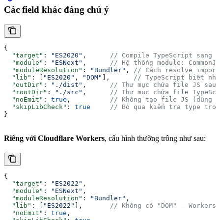
Các field khác đáng chú ý
{
  "target"
: 
"ES2020"
,      
// Compile TypeScript sang p
  "module"
: 
"ESNext"
,      
// Hệ thống module: CommonJS
  "moduleResolution"
: 
"Bundler"
, 
// Cách resolve import
  "lib"
: [
"ES2020"
, 
"DOM"
],      
// TypeScript biết nhữ
  "outDir"
: 
"./dist"
,      
// Thư mục chứa file JS sau 
  "rootDir"
: 
"./src"
,      
// Thư mục chứa file TypeScr
  "noEmit"
: 
true
,          
// Không tạo file JS (dùng k
  "skipLibCheck"
: 
true
     // Bỏ qua kiểm tra type tron
}
Riêng với Cloudflare Workers
, cấu hình thường trông như sau:
{
  "target"
: 
"ES2022"
,
  "module"
: 
"ESNext"
,
  "moduleResolution"
: 
"Bundler"
,
  "lib"
: [
"ES2022"
],       
// Không có "DOM" — Workers 
  "noEmit"
: 
true
,