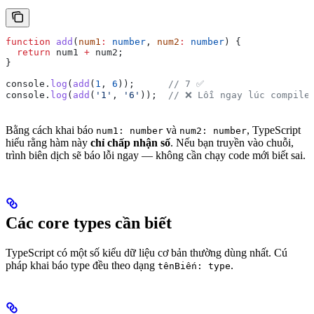
function
 add
(
num1
:
 number
, 
num2
:
 number
) {
  return
 num1
 +
 num2
;
}
console
.
log
(
add
(
1
, 
6
));      
// 7 ✅
console
.
log
(
add
(
'1'
, 
'6'
));  
// ❌ Lỗi ngay lúc compile
Bằng cách khai báo
và
, TypeScript
num1: number
num2: number
hiểu rằng hàm này
chỉ chấp nhận số
. Nếu bạn truyền vào chuỗi,
trình biên dịch sẽ báo lỗi ngay — không cần chạy code mới biết sai.
Các core types cần biết
TypeScript có một số kiểu dữ liệu cơ bản thường dùng nhất. Cú
pháp khai báo type đều theo dạng
.
tênBiến: type