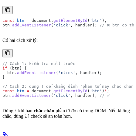
const
 btn
 =
 document
.
getElementById
(
'btn'
);
btn
.
addEventListener
(
'click'
, 
handler
); 
// ❌ btn có th
Có hai cách xử lý:
// Cách 1: kiểm tra null trước
if
 (
btn
) {
  btn
.
addEventListener
(
'click'
, 
handler
);
}
// Cách 2: dùng ! để khẳng định "phần tử này chắc chắn 
const
 btn
 =
 document
.
getElementById
(
'btn'
)
!
;
btn
.
addEventListener
(
'click'
, 
handler
); 
// ✅
Dùng
khi bạn
chắc chắn
phần tử đó có trong DOM. Nếu không
!
chắc, dùng
check sẽ an toàn hơn.
if