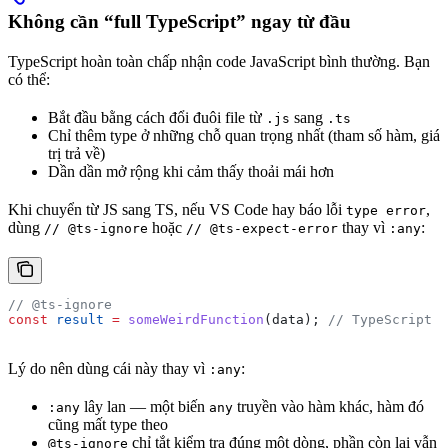
Không cần “full TypeScript” ngay từ đầu
TypeScript hoàn toàn chấp nhận code JavaScript bình thường. Bạn
có thể:
Bắt đầu bằng cách đổi đuôi file từ
sang
.js
.ts
Chỉ thêm type ở những chỗ quan trọng nhất (tham số hàm, giá
trị trả về)
Dần dần mở rộng khi cảm thấy thoải mái hơn
Khi chuyển từ JS sang TS, nếu VS Code hay báo lỗi
,
type error
dùng
hoặc
thay vì
:
// @ts-ignore
// @ts-expect-error
:any
// @ts-ignore
const
 result
 =
 someWeirdFunction
(
data
); 
// TypeScript b
Lý do nên dùng cái này thay vì
:
:any
lây lan — một biến
truyền vào hàm khác, hàm đó
:any
any
cũng mất type theo
chỉ tắt kiểm tra đúng một dòng, phần còn lại vẫn
@ts-ignore