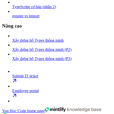
TypeScript cơ bản (phần 2)
require vs import
Nâng cao
Xây dựng bộ Types thông minh
Xây dựng bộ Types thông minh (P2)
Xây dựng bộ Types thông minh (P3)
Submit IT ticket
Employee portal
You Học Code
home page