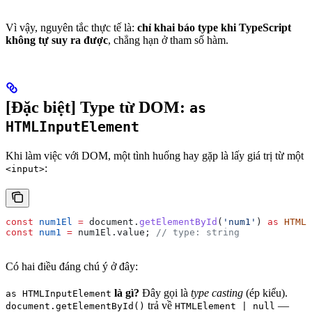
Vì vậy, nguyên tắc thực tế là:
chỉ khai báo type khi TypeScript
không tự suy ra được
, chẳng hạn ở tham số hàm.
[Đặc biệt] Type từ DOM:
as
HTMLInputElement
Khi làm việc với DOM, một tình huống hay gặp là lấy giá trị từ một
:
<input>
const
 num1El
 =
 document
.
getElementById
(
'num1'
) 
as
 HTMLI
const
 num1
 =
 num1El
.
value
; 
// type: string
Có hai điều đáng chú ý ở đây:
là gì?
Đây gọi là
type casting
(ép kiểu).
as HTMLInputElement
trả về
—
document.getElementById()
HTMLElement | null