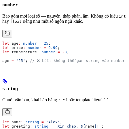
number
Bao gồm mọi loại số — nguyên, thập phân, âm. Không có kiểu
int
hay
riêng như một số ngôn ngữ khác.
float
let
 age
:
 number
 =
 25
;
let
 price
:
 number
 =
 9.99
;
let
 temperature
:
 number
 =
 -
3
;
age
 =
 '25'
; 
// ❌ Lỗi: không thể gán string vào number
string
Chuỗi văn bản, khai báo bằng
,
hoặc template literal ```.
'
"
let
 name
:
 string
 =
 'Alex'
;
let
 greeting
:
 string
 =
 `Xin chào, 
${
name
}
!`
;