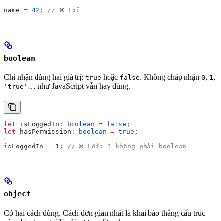
name
 =
 42
; 
// ❌ Lỗi
boolean
Chỉ nhận đúng hai giá trị:
hoặc
. Không chấp nhận
,
,
true
false
0
1
… như JavaScript vẫn hay dùng.
'true'
let
 isLoggedIn
:
 boolean
 =
 false
;
let
 hasPermission
:
 boolean
 =
 true
;
isLoggedIn
 =
 1
; 
// ❌ Lỗi: 1 không phải boolean
object
Có hai cách dùng. Cách đơn giản nhất là khai báo thẳng cấu trúc