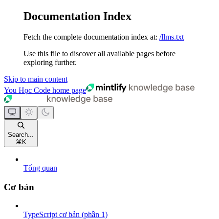
Documentation Index
Fetch the complete documentation index at:
/llms.txt
Use this file to discover all available pages before
exploring further.
Skip to main content
You Học Code
home page
Search...
⌘
K
Tổng quan
Cơ bản
TypeScript cơ bản (phần 1)