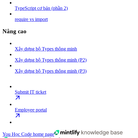
TypeScript cơ bản (phần 2)
require vs import
Nâng cao
Xây dựng bộ Types thông minh
Xây dựng bộ Types thông minh (P2)
Xây dựng bộ Types thông minh (P3)
Submit IT ticket
Employee portal
You Học Code
home page