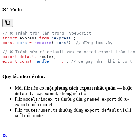
❌ Tránh:
// ❌ Tránh trộn lẫn trong TypeScript
import
 express
 from
 'express'
;
const
 cors
 =
 require
(
'cors'
); 
// đừng làm vậy
// ❌ Tránh vừa có default vừa có named export tràn lan
export
 default
 router
;
export
 const
 handler
 =
 ...
; 
// dễ gây nhầm khi import
Quy tắc nhỏ để nhớ:
Mỗi file nên có
một phong cách export nhất quán
— hoặc
, hoặc
, không nên trộn
default
named
File
thường dùng
để re-
models/index.ts
named export
export nhiều model
File
thường dùng
vì chỉ
routes/user.ts
export default
xuất một router