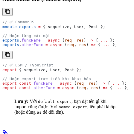
// ✅ CommonJS
module
.
exports
 =
 { 
sequelize
, 
User
, 
Post
 };
// Hoặc từng cái một
exports
.
funcName
 =
 async
 (
req
, 
res
) 
=>
 { 
...
 };
exports
.
otherFunc
 =
 async
 (
req
, 
res
) 
=>
 { 
...
 };
// ✅ ESM / TypeScript
export
 { 
sequelize
, 
User
, 
Post
 };
// Hoặc export trực tiếp khi khai báo
export
 const
 funcName
 =
 async
 (
req
, 
res
) 
=>
 { 
...
 };
export
 const
 otherFunc
 =
 async
 (
req
, 
res
) 
=>
 { 
...
 };
Lưu ý:
Với
, bạn đặt tên gì khi
default export
import cũng được. Với
, tên phải khớp
named export
(hoặc dùng
để đổi tên).
as