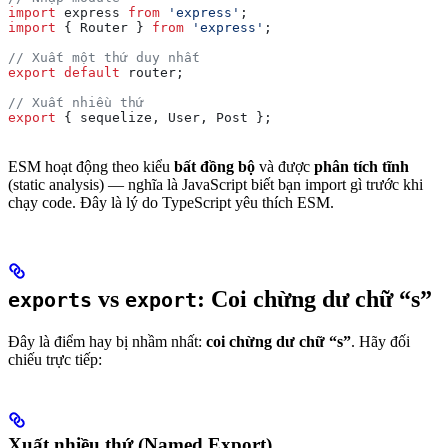
import
 express
 from
 'express'
;
import
 { 
Router
 } 
from
 'express'
;
// Xuất một thứ duy nhất
export
 default
 router
;
// Xuất nhiều thứ
export
 { 
sequelize
, 
User
, 
Post
 };
ESM hoạt động theo kiểu
bất đồng bộ
và được
phân tích tĩnh
(static analysis) — nghĩa là JavaScript biết bạn import gì trước khi
chạy code. Đây là lý do TypeScript yêu thích ESM.
vs
: Coi chừng dư chữ “s”
exports
export
Đây là điểm hay bị nhầm nhất:
coi chừng dư chữ “s”
. Hãy đối
chiếu trực tiếp:
Xuất nhiều thứ (Named Export)