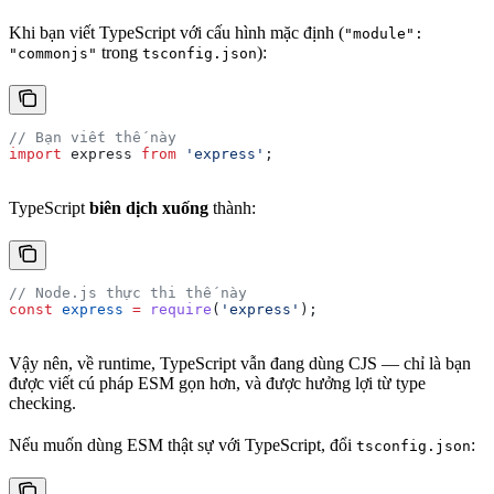
Khi bạn viết TypeScript với cấu hình mặc định (
"module":
trong
):
"commonjs"
tsconfig.json
// Bạn viết thế này
import
 express
 from
 'express'
;
TypeScript
biên dịch xuống
thành:
// Node.js thực thi thế này
const
 express
 =
 require
(
'express'
);
Vậy nên, về runtime, TypeScript vẫn đang dùng CJS — chỉ là bạn
được viết cú pháp ESM gọn hơn, và được hưởng lợi từ type
checking.
Nếu muốn dùng ESM thật sự với TypeScript, đổi
:
tsconfig.json