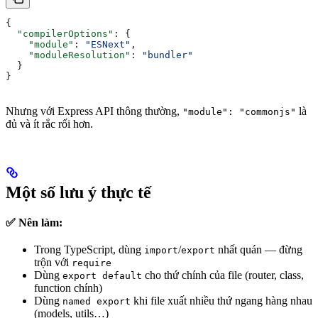
{
  "compilerOptions"
: {
    "module"
: 
"ESNext"
,
    "moduleResolution"
: 
"bundler"
  }
}
Nhưng với Express API thông thường,
là
"module": "commonjs"
đủ và ít rắc rối hơn.
Một số lưu ý thực tế
✅ Nên làm:
Trong TypeScript, dùng
/
nhất quán — đừng
import
export
trộn với
require
Dùng
cho thứ chính của file (router, class,
export default
function chính)
Dùng
khi file xuất nhiều thứ ngang hàng nhau
named export
(models, utils…)