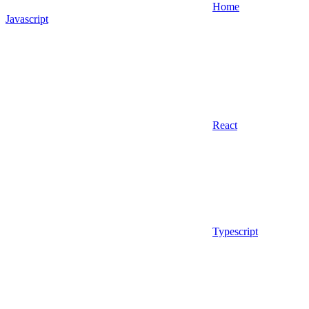
Home
Javascript
React
Typescript