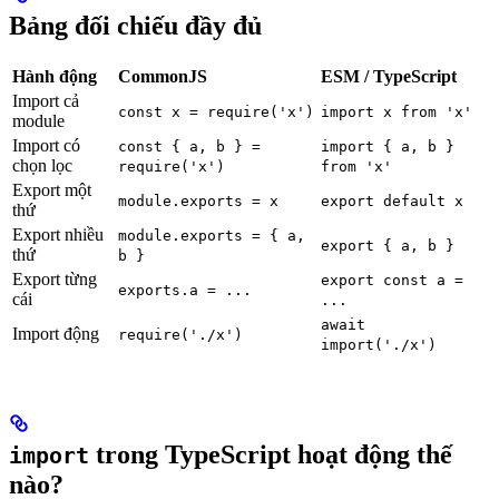
Bảng đối chiếu đầy đủ
Hành động
CommonJS
ESM / TypeScript
Import cả
const x = require('x')
import x from 'x'
module
Import có
const { a, b } =
import { a, b }
chọn lọc
require('x')
from 'x'
Export một
module.exports = x
export default x
thứ
Export nhiều
module.exports = { a,
export { a, b }
thứ
b }
Export từng
export const a =
exports.a = ...
cái
...
await
Import động
require('./x')
import('./x')
trong TypeScript hoạt động thế
import
nào?