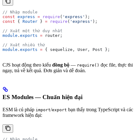
// Nhập module
const
 express
 =
 require
(
'express'
);
const
 { 
Router
 } 
=
 require
(
'express'
);
// Xuất một thứ duy nhất
module
.
exports
 =
 router
;
// Xuất nhiều thứ
module
.
exports
 =
 { 
sequelize
, 
User
, 
Post
 };
CJS hoạt động theo kiểu
đồng bộ
—
đọc file, thực thi
require()
ngay, trả về kết quả. Đơn giản và dễ đoán.
ES Modules — Chuẩn hiện đại
ESM là cú pháp
/
bạn thấy trong TypeScript và các
import
export
framework hiện đại:
// Nhập module