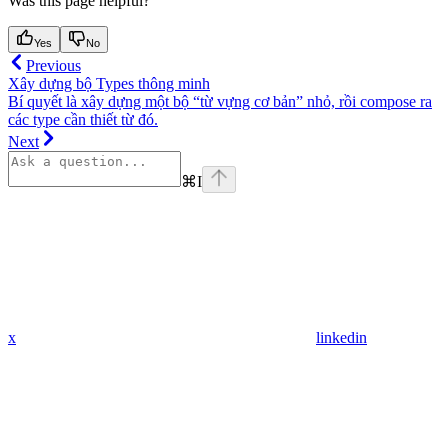
Was this page helpful?
Yes
No
Previous
Xây dựng bộ Types thông minh
Bí quyết là xây dựng một bộ “từ vựng cơ bản” nhỏ, rồi compose ra
các type cần thiết từ đó.
Next
⌘
I
x
linkedin