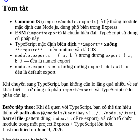
Tóm tắt
CommonJS
(
/
) là hệ thống module
require
module.exports
mặc định của Node.js, dùng phổ biến trong Express
ESM
(
/
) là chuẩn hiện đại, TypeScript sử dụng
import
export
cú pháp này
TypeScript mặc định
biên dịch
xuống
**import**
— nên runtime vẫn là CJS
**require**
tương đương
module.exports = { a, b }
export { a,
— đều là named export
b }
tương đương
—
module.exports = x
export default x
đều là default export
Khi chuyển sang TypeScript, bạn không cần lo lắng quá nhiều về sự
khác biệt — cứ dùng cú pháp
/
và TypeScript sẽ lo
import
export
phần còn lại.
Bước tiếp theo:
Khi đã quen với TypeScript, bạn có thể tìm hiểu
thêm về
path alias
(
thay vì
),
@/models/User
../../models/User
barrel file
(pattern dùng
để re-export), và cách tổ chức
index.ts
module trong một project Express + TypeScript lớn hơn.
Last modified on
June 9, 2026