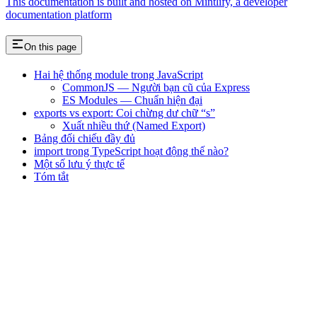
This documentation is built and hosted on Mintlify, a developer
documentation platform
On this page
Hai hệ thống module trong JavaScript
CommonJS — Người bạn cũ của Express
ES Modules — Chuẩn hiện đại
exports vs export: Coi chừng dư chữ “s”
Xuất nhiều thứ (Named Export)
Bảng đối chiếu đầy đủ
import trong TypeScript hoạt động thế nào?
Một số lưu ý thực tế
Tóm tắt