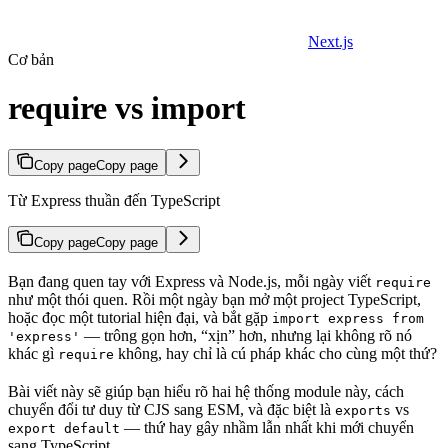
Next.js
Cơ bản
require vs import
Copy page
Copy page
Từ Express thuần đến TypeScript
Copy page
Copy page
Bạn đang quen tay với Express và Node.js, mỗi ngày viết
require
như một thói quen. Rồi một ngày bạn mở một project TypeScript,
hoặc đọc một tutorial hiện đại, và bắt gặp
import express from
— trông gọn hơn, “xịn” hơn, nhưng lại không rõ nó
'express'
khác gì
không, hay chỉ là cú pháp khác cho cùng một thứ?
require
Bài viết này sẽ giúp bạn hiểu rõ hai hệ thống module này, cách
chuyển đổi tư duy từ CJS sang ESM, và đặc biệt là
vs
exports
— thứ hay gây nhầm lẫn nhất khi mới chuyển
export default
sang TypeScript.