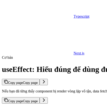
Typescript
Next.js
Cơ bản
useEffect: Hiểu đúng để dùng 
Copy page
Copy page
Nếu bạn đã từng thấy component bị render vòng lặp vô tận, data fetch
Copy page
Copy page