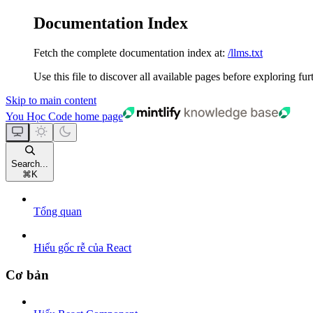
Documentation Index
Fetch the complete documentation index at:
/llms.txt
Use this file to discover all available pages before exploring fur
Skip to main content
You Học Code
home page
Search...
⌘
K
Tổng quan
Hiểu gốc rễ của React
Cơ bản