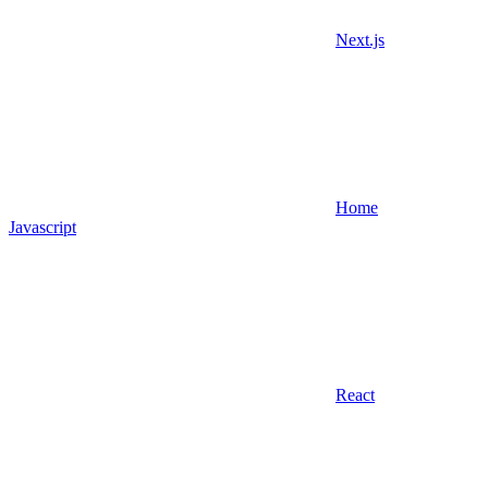
Next.js
Home
Javascript
React