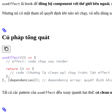
là hook để
đồng bộ component với thế giới bên ngoài
,
useEffect
Nhưng nó có một tham số quyết định
khi nào
nó chạy, và nếu dùng sa
Cú pháp tổng quát
useEffect
(() 
=>
 {
  // effect: code chạy sau render
  return
 () 
=>
 {
    // code (thường là clean-up) chạy trước lần effect 
  };
}, [
dependencies
]); 
// dependency array: quyết định khi
Tất cả các pattern của
đều xoay quanh hai thứ:
có clean-
useEffect