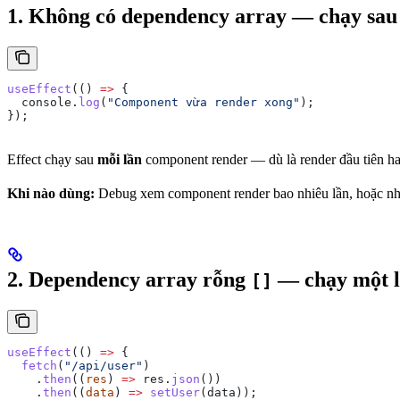
1. Không có dependency array — chạy sau
useEffect
(() 
=>
 {
  console
.
log
(
"Component vừa render xong"
);
});
Effect chạy sau
mỗi lần
component render — dù là render đầu tiên hay
Khi nào dùng:
Debug xem component render bao nhiêu lần, hoặc nhữn
2. Dependency array rỗng
— chạy một l
[]
useEffect
(() 
=>
 {
  fetch
(
"/api/user"
)
    .
then
((
res
) 
=>
 res
.
json
())
    .
then
((
data
) 
=>
 setUser
(
data
));