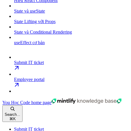
Hiểu React Component
State và useState
State Lifting với Props
State và Conditional Rendering
useEffect cơ bản
Submit IT ticket
Employee portal
You Học Code
home page
Search...
⌘
K
Submit IT ticket