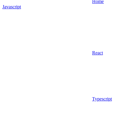
Home
Javascript
React
Typescript