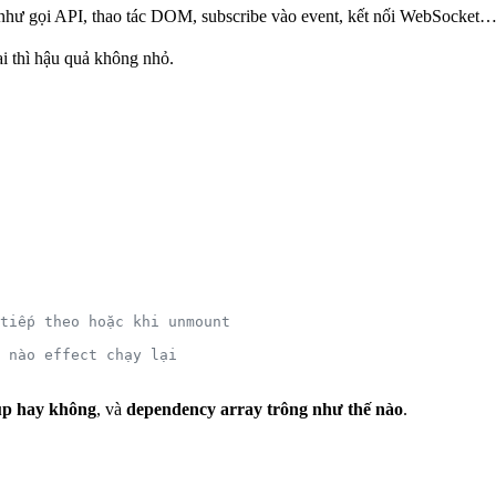
 như gọi API, thao tác DOM, subscribe vào event, kết nối WebSocket
i thì hậu quả không nhỏ.
tiếp theo hoặc khi unmount
 nào effect chạy lại
up hay không
, và
dependency array trông như thế nào
.