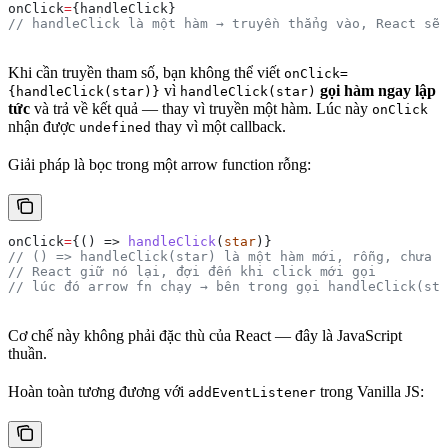
onClick
=
{
handleClick
}
// handleClick là một hàm → truyền thẳng vào, React sẽ
Khi cần truyền tham số, bạn không thể viết
onClick=
vì
gọi hàm ngay lập
{handleClick(star)}
handleClick(star)
tức
và trả về kết quả — thay vì truyền một hàm. Lúc này
onClick
nhận được
thay vì một callback.
undefined
Giải pháp là bọc trong một arrow function rỗng:
onClick
=
{() => 
handleClick
(
star
)}
// () => handleClick(star) là một hàm mới, rỗng, chưa c
// React giữ nó lại, đợi đến khi click mới gọi
// lúc đó arrow fn chạy → bên trong gọi handleClick(sta
Cơ chế này không phải đặc thù của React — đây là JavaScript
thuần.
Hoàn toàn tương đương với
trong Vanilla JS:
addEventListener