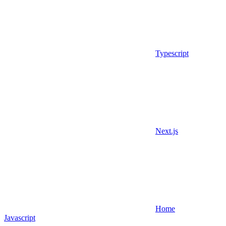
Typescript
Next.js
Home
Javascript