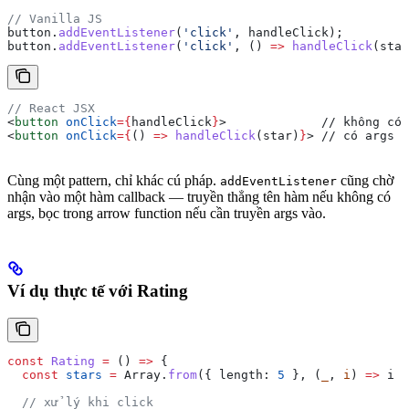
// Vanilla JS
button
.
addEventListener
(
'click'
, 
handleClick
);         
button
.
addEventListener
(
'click'
, () 
=>
 handleClick
(
star
// React JSX
<
button
 onClick
=
{
handleClick
}
>
             // không có 
<
button
 onClick
=
{
() 
=>
 handleClick
(
star
)
}
>
 // có args
Cùng một pattern, chỉ khác cú pháp.
cũng chờ
addEventListener
nhận vào một hàm callback — truyền thẳng tên hàm nếu không có
args, bọc trong arrow function nếu cần truyền args vào.
Ví dụ thực tế với Rating
const
 Rating
 =
 () 
=>
 {
  const
 stars
 =
 Array
.
from
({ 
length:
 5
 }, (
_
, 
i
) 
=>
 i
 +
  // xử lý khi click