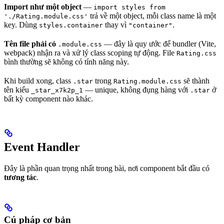
Import như một object
—
import styles from
trả về một object, mỗi class name là một
'./Rating.module.css'
key. Dùng
thay vì
.
styles.container
"container"
Tên file phải có
— đây là quy ước để bundler (Vite,
.module.css
webpack) nhận ra và xử lý class scoping tự động. File
Rating.css
bình thường sẽ không có tính năng này.
Khi build xong, class
trong
sẽ thành
.star
Rating.module.css
tên kiểu
— unique, không đụng hàng với
ở
_star_x7k2p_1
.star
bất kỳ component nào khác.
Event Handler
Đây là phần quan trọng nhất trong bài, nơi component bắt đầu có
tương tác
.
Cú pháp cơ bản