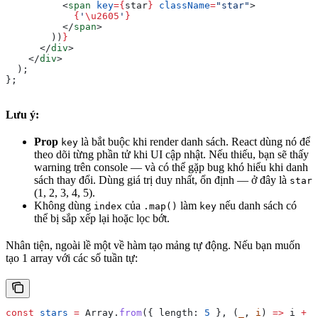
          <
span
 key
=
{
star
}
 className
=
"star"
>
            {
'
\u2605
'
}
          </
span
>
        ))
}
      </
div
>
    </
div
>
  );
};
Lưu ý:
Prop
là bắt buộc khi render danh sách. React dùng nó để
key
theo dõi từng phần tử khi UI cập nhật. Nếu thiếu, bạn sẽ thấy
warning trên console — và có thể gặp bug khó hiểu khi danh
sách thay đổi. Dùng giá trị duy nhất, ổn định — ở đây là
star
(1, 2, 3, 4, 5).
Không dùng
của
làm
nếu danh sách có
index
.map()
key
thể bị sắp xếp lại hoặc lọc bớt.
Nhân tiện, ngoài lề một về hàm tạo mảng tự động. Nếu bạn muốn
tạo 1 array với các số tuần tự:
const
 stars
 =
 Array
.
from
({ 
length:
 5
 }, (
_
, 
i
) 
=>
 i
 +
 1