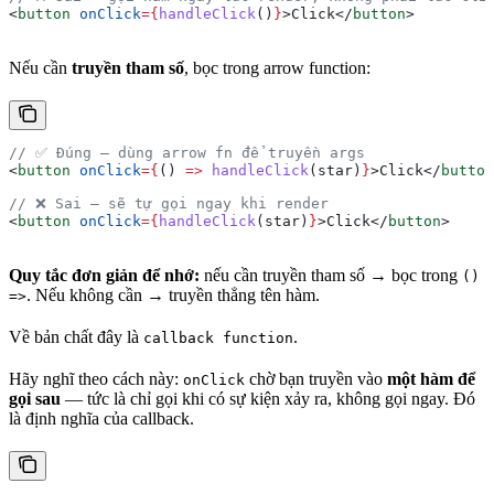
<
button
 onClick
=
{
handleClick
()
}
>
Click
</
button
>
Nếu cần
truyền tham số
, bọc trong arrow function:
// ✅ Đúng — dùng arrow fn để truyền args
<
button
 onClick
=
{
() 
=>
 handleClick
(
star
)
}
>
Click
</
button
// ❌ Sai — sẽ tự gọi ngay khi render
<
button
 onClick
=
{
handleClick
(
star
)
}
>
Click
</
button
>
Quy tắc đơn giản để nhớ:
nếu cần truyền tham số → bọc trong
()
. Nếu không cần → truyền thẳng tên hàm.
=>
Về bản chất đây là
.
callback function
Hãy nghĩ theo cách này:
chờ bạn truyền vào
một hàm để
onClick
gọi sau
— tức là chỉ gọi khi có sự kiện xảy ra, không gọi ngay. Đó
là định nghĩa của callback.