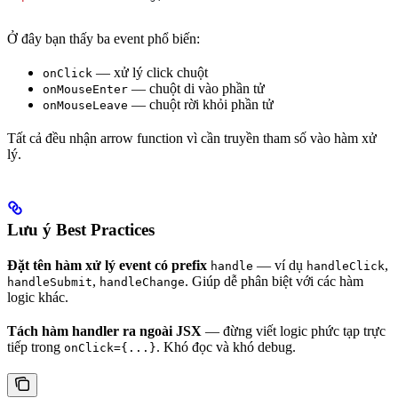
Ở đây bạn thấy ba event phổ biến:
— xử lý click chuột
onClick
— chuột di vào phần tử
onMouseEnter
— chuột rời khỏi phần tử
onMouseLeave
Tất cả đều nhận arrow function vì cần truyền tham số vào hàm xử
lý.
Lưu ý Best Practices
Đặt tên hàm xử lý event có prefix
— ví dụ
,
handle
handleClick
,
. Giúp dễ phân biệt với các hàm
handleSubmit
handleChange
logic khác.
Tách hàm handler ra ngoài JSX
— đừng viết logic phức tạp trực
tiếp trong
. Khó đọc và khó debug.
onClick={...}