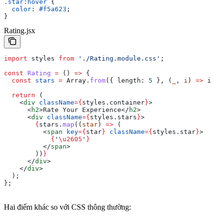
.star:hover
 {
  color
: 
#f5a623
;
}
Rating.jsx
import
 styles
 from
 './Rating.module.css'
;
const
 Rating
 =
 () 
=>
 {
  const
 stars
 =
 Array
.
from
({ 
length:
 5
 }, (
_
, 
i
) 
=>
 i
 +
  return
 (
    <
div
 className
=
{
styles
.
container
}
>
      <
h2
>
Rate Your Experience
</
h2
>
      <
div
 className
=
{
styles
.
stars
}
>
        {
stars
.
map
((
star
) 
=>
 (
          <
span
 key
=
{
star
}
 className
=
{
styles
.
star
}
>
            {
'
\u2605
'
}
          </
span
>
        ))
}
      </
div
>
    </
div
>
  );
};
Hai điểm khác so với CSS thông thường: