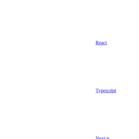
React
Typescript
Next.js