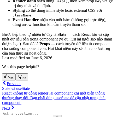
Render danh sách
dùng
, luôn kèm prop
với giá
.map()
key
trị duy nhất và ổn định.
Styling
có thể dùng inline style hoặc external CSS với
.
className
Event Handler
nhận vào một hàm (không gọi trực tiếp),
dùng arrow function khi cần truyền tham số.
Bước tiếp theo tự nhiên từ đây là
State
— cách React lưu và cập
nhật dữ liệu bên trong component (ví dụ: lưu lại ngôi sao nào đang
được chọn). Sau đó là
Props
— cách truyền dữ liệu từ component
cha xuống component con. Hai khái niệm này sẽ làm cho
Rating
của bạn thực sự hoạt động.
Last modified on
June 6, 2026
Was this page helpful?
Yes
No
Previous
State và useState
React không tự động render lại component khi một biến thông
thường thay đổi. Bạn phải dùng useState để cập nhật trạng thái
component.
Next