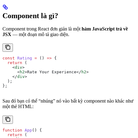
Component là gì?
Component trong React đơn giản là một
hàm JavaScript trả về
JSX
— một đoạn mô tả giao diện.
const
 Rating
 =
 () 
=>
 {
  return
 (
    <
div
>
      <
h2
>
Rate Your Experience
</
h2
>
    </
div
>
  );
};
Sau đó bạn có thể “nhúng” nó vào bất kỳ component nào khác như
một thẻ HTML:
function
 App
() {
  return
 (