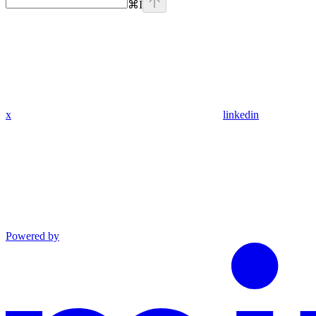
⌘
I
x
linkedin
Powered by