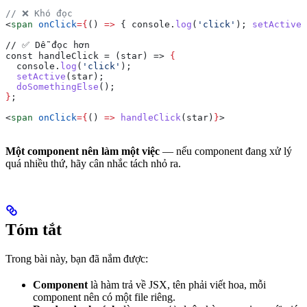
// ❌ Khó đọc
<
span
 onClick
=
{
() 
=>
 { 
console
.
log
(
'click'
); 
setActive
(
// ✅ Dễ đọc hơn
const handleClick = (star) => 
{
  console
.
log
(
'click'
);
  setActive
(
star
);
  doSomethingElse
();
}
;
<
span
 onClick
=
{
() 
=>
 handleClick
(
star
)
}
>
Một component nên làm một việc
— nếu component đang xử lý
quá nhiều thứ, hãy cân nhắc tách nhỏ ra.
Tóm tắt
Trong bài này, bạn đã nắm được:
Component
là hàm trả về JSX, tên phải viết hoa, mỗi
component nên có một file riêng.