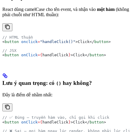
React dùng camelCase cho tên event, và nhận vào
một hàm
(không
phải chuỗi như HTML thuần):
// HTML thuần
<
button
 onclick
=
"handleClick()"
>
Click
</
button
>
// JSX
<
button
 onClick
=
{
handleClick
}
>
Click
</
button
>
Lưu ý quan trọng: có
hay không?
()
Đây là điểm dễ nhầm nhất:
// ✅ Đúng — truyền hàm vào, chỉ gọi khi click
<
button
 onClick
=
{
handleClick
}
>
Click
</
button
>
// ❌ Sai — gọi hàm ngay lúc render, không phải lúc cli