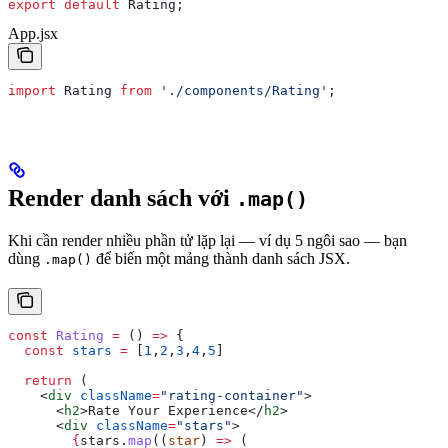
export
 default
 Rating
;
App.jsx
import
 Rating
 from
 './components/Rating'
;
Render danh sách với
.map()
Khi cần render nhiều phần tử lặp lại — ví dụ 5 ngôi sao — bạn
dùng
để biến một mảng thành danh sách JSX.
.map()
const
 Rating
 =
 () 
=>
 {
  const
 stars
 =
 [
1
,
2
,
3
,
4
,
5
]
  return
 (
    <
div
 className
=
"rating-container"
>
      <
h2
>
Rate Your Experience
</
h2
>
      <
div
 className
=
"stars"
>
        {
stars
.
map
((
star
) 
=>
 (