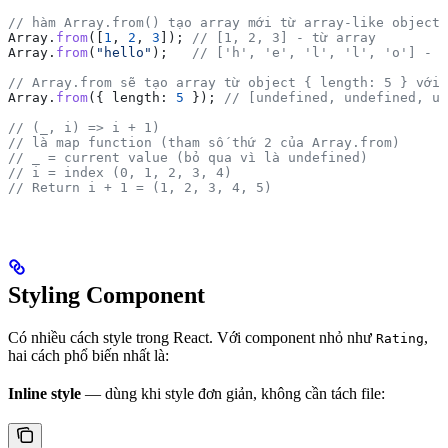
// hàm Array.from() tạo array mới từ array-like object 
Array
.
from
([
1
, 
2
, 
3
]); 
// [1, 2, 3] - từ array
Array
.
from
(
"hello"
);   
// ['h', 'e', 'l', 'l', 'o'] - t
// Array.from sẽ tạo array từ object { length: 5 } với 
Array
.
from
({ 
length:
 5
 }); 
// [undefined, undefined, un
// (_, i) => i + 1) 
// là map function (tham số thứ 2 của Array.from)
// _ = current value (bỏ qua vì là undefined)
// i = index (0, 1, 2, 3, 4)
// Return i + 1 = (1, 2, 3, 4, 5)
Styling Component
Có nhiều cách style trong React. Với component nhỏ như
,
Rating
hai cách phổ biến nhất là:
Inline style
— dùng khi style đơn giản, không cần tách file: