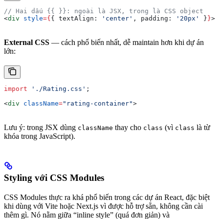
// Hai dấu {{ }}: ngoài là JSX, trong là CSS object
<
div
 style
=
{
{ 
textAlign:
 'center'
, 
padding:
 '20px'
 }
}
>
External CSS
— cách phổ biến nhất, dễ maintain hơn khi dự án
lớn:
import
 './Rating.css'
;
<
div
 className
=
"rating-container"
>
Lưu ý: trong JSX dùng
thay cho
(vì
là từ
className
class
class
khóa trong JavaScript).
Styling với CSS Modules
CSS Modules thực ra khá phổ biến trong các dự án React, đặc biệt
khi dùng với Vite hoặc Next.js vì được hỗ trợ sẵn, không cần cài
thêm gì. Nó nằm giữa “inline style” (quá đơn giản) và