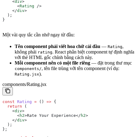
    <
div
>
      <
Rating
 />
    </
div
>
  );
}
Một vài quy tắc cần nhớ ngay từ đầu:
Tên component phải viết hoa chữ cái đầu
—
,
Rating
không phải
. React phân biệt component tự định nghĩa
rating
với thẻ HTML gốc chính bằng cách này.
Mỗi component nên có một file riêng
— đặt trong thư mục
, tên file trùng với tên component (ví dụ:
components/
).
Rating.jsx
components/Rating.jsx
const
 Rating
 =
 () 
=>
 {
  return
 (
    <
div
>
      <
h2
>
Rate Your Experience
</
h2
>
    </
div
>
  );
};