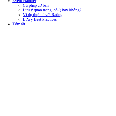
Event Handler
Cú pháp cơ bản
Lưu ý quan trọng: có () hay không?
Ví dụ thực tế với Rating
Lưu ý Best Practices
Tóm tắt