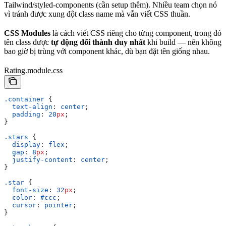
Tailwind/styled-components (cần setup thêm). Nhiều team chọn nó
vì tránh được xung đột class name mà vẫn viết CSS thuần.
CSS Modules
là cách viết CSS riêng cho từng component, trong đó
tên class được
tự động đổi thành duy nhất
khi build — nên không
bao giờ bị trùng với component khác, dù bạn đặt tên giống nhau.
Rating.module.css
.container
 {
  text-align
: 
center
;
  padding
: 
20
px
;
}
.stars
 {
  display
: 
flex
;
  gap
: 
8
px
;
  justify-content
: 
center
;
}
.star
 {
  font-size
: 
32
px
;
  color
: 
#ccc
;
  cursor
: 
pointer
;
}