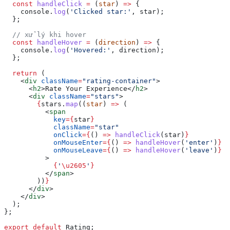
  const
 handleClick
 =
 (
star
) 
=>
 {
    console
.
log
(
'Clicked star:'
, 
star
);
  };
  // xử lý khi hover
  const
 handleHover
 =
 (
direction
) 
=>
 {
    console
.
log
(
'Hovered:'
, 
direction
);
  };
  return
 (
    <
div
 className
=
"rating-container"
>
      <
h2
>
Rate Your Experience
</
h2
>
      <
div
 className
=
"stars"
>
        {
stars
.
map
((
star
) 
=>
 (
          <
span
            key
=
{
star
}
            className
=
"star"
            onClick
=
{
() 
=>
 handleClick
(
star
)
}
          
            onMouseEnter
=
{
() 
=>
 handleHover
(
'enter'
)
}
  
            onMouseLeave
=
{
() 
=>
 handleHover
(
'leave'
)
}
          >
            {
'
\u2605
'
}
          </
span
>
        ))
}
      </
div
>
    </
div
>
  );
};
export
 default
 Rating
;